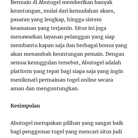
Bermain di Abutogel memberikan banyak
keuntungan, mulai dari kemudahan akses,
pasaran yang lengkap, hingga sistem
keamanan yang terjamin. Situs ini juga
menawarkan layanan pelanggan yang siap
membantu kapan saja dan berbagai bonus yang
akan menambah keuntungan pemain. Dengan
semua keunggulan tersebut, Abutogel adalah
platform yang tepat bagi siapa saja yang ingin
menikmati permainan togel online secara
aman dan menguntungkan.
Kesimpulan
Abutogel merupakan pilihan yang sangat baik
bagi penggemar togel yang mencari situs judi