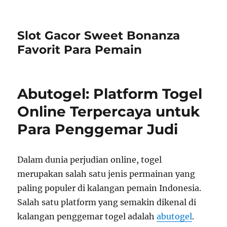
Slot Gacor Sweet Bonanza
Favorit Para Pemain
Abutogel: Platform Togel
Online Terpercaya untuk
Para Penggemar Judi
Dalam dunia perjudian online, togel
merupakan salah satu jenis permainan yang
paling populer di kalangan pemain Indonesia.
Salah satu platform yang semakin dikenal di
kalangan penggemar togel adalah
abutogel
.