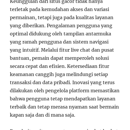
Keunggulan dari situs gacor tidak hanya
terletak pada kemudahan akses dan variasi
permainan, tetapi juga pada kualitas layanan
yang diberikan. Pengalaman pengguna yang
optimal didukung oleh tampilan antarmuka
yang ramah pengguna dan sistem navigasi
yang intuitif. Melalui fitur live chat dan pusat
bantuan, pemain dapat memperoleh solusi
secara cepat dan efisien. Ketersediaan fitur
keamanan canggih juga melindungi setiap
transaksi dan data pribadi. Inovasi yang terus
dilakukan oleh pengelola platform memastikan
bahwa pengguna tetap mendapatkan layanan
terbaik dan tetap merasa nyaman saat bermain
kapan saja dan di mana saja.