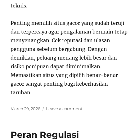
teknis.
Penting memilih situs gacor yang sudah teruji
dan terpercaya agar pengalaman bermain tetap
menyenangkan. Cek reputasi dan ulasan
pengguna sebelum bergabung. Dengan
demikian, peluang menang lebih besar dan
risiko penipuan dapat diminimalkan.
Memastikan situs yang dipilih benar-benar
gacor sangat penting bagi keberhasilan
taruhan.
Posted
on
March 29, 2026
Leave a comment
on
Keunggulan
Layanan
Pelanggan
Peran Regulasi
di