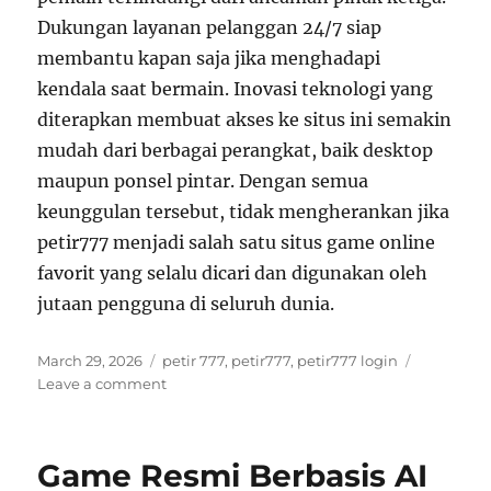
Dukungan layanan pelanggan 24/7 siap
membantu kapan saja jika menghadapi
kendala saat bermain. Inovasi teknologi yang
diterapkan membuat akses ke situs ini semakin
mudah dari berbagai perangkat, baik desktop
maupun ponsel pintar. Dengan semua
keunggulan tersebut, tidak mengherankan jika
petir777 menjadi salah satu situs game online
favorit yang selalu dicari dan digunakan oleh
jutaan pengguna di seluruh dunia.
Posted
Tags
March 29, 2026
petir 777
,
petir777
,
petir777 login
on
on
Leave a comment
Raih
Kemenangan
Besar
Game Resmi Berbasis AI
Slot