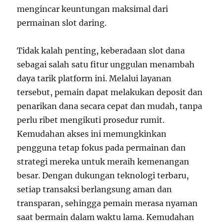
mengincar keuntungan maksimal dari
permainan slot daring.
Tidak kalah penting, keberadaan slot dana
sebagai salah satu fitur unggulan menambah
daya tarik platform ini. Melalui layanan
tersebut, pemain dapat melakukan deposit dan
penarikan dana secara cepat dan mudah, tanpa
perlu ribet mengikuti prosedur rumit.
Kemudahan akses ini memungkinkan
pengguna tetap fokus pada permainan dan
strategi mereka untuk meraih kemenangan
besar. Dengan dukungan teknologi terbaru,
setiap transaksi berlangsung aman dan
transparan, sehingga pemain merasa nyaman
saat bermain dalam waktu lama. Kemudahan