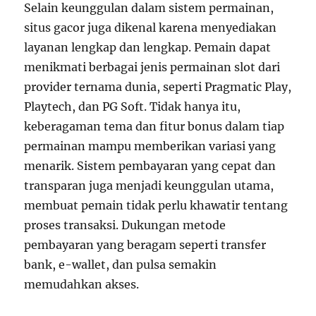
Selain keunggulan dalam sistem permainan,
situs gacor juga dikenal karena menyediakan
layanan lengkap dan lengkap. Pemain dapat
menikmati berbagai jenis permainan slot dari
provider ternama dunia, seperti Pragmatic Play,
Playtech, dan PG Soft. Tidak hanya itu,
keberagaman tema dan fitur bonus dalam tiap
permainan mampu memberikan variasi yang
menarik. Sistem pembayaran yang cepat dan
transparan juga menjadi keunggulan utama,
membuat pemain tidak perlu khawatir tentang
proses transaksi. Dukungan metode
pembayaran yang beragam seperti transfer
bank, e-wallet, dan pulsa semakin
memudahkan akses.