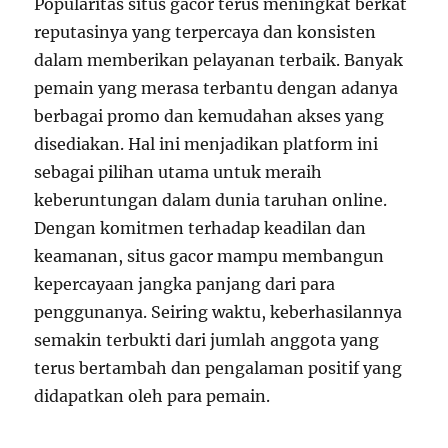
Popularitas situs gacor terus meningkat berkat
reputasinya yang terpercaya dan konsisten
dalam memberikan pelayanan terbaik. Banyak
pemain yang merasa terbantu dengan adanya
berbagai promo dan kemudahan akses yang
disediakan. Hal ini menjadikan platform ini
sebagai pilihan utama untuk meraih
keberuntungan dalam dunia taruhan online.
Dengan komitmen terhadap keadilan dan
keamanan, situs gacor mampu membangun
kepercayaan jangka panjang dari para
penggunanya. Seiring waktu, keberhasilannya
semakin terbukti dari jumlah anggota yang
terus bertambah dan pengalaman positif yang
didapatkan oleh para pemain.