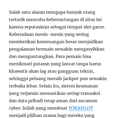
Salah satu alasan mengapa banyak orang
tertarik mencoba keberuntungan di situs ini
karena reputasinya sebagai tempat slot gacor.
Keberadaan mesin-mesin yang sering
memberikan kemenangan besar menjadikan
pengalaman bermain semakin mengasyikkan
dan menguntungkan. Para pemain bisa
menikmati putaran yang lancar tanpa harus
khawatir akan lag atau gangguan teknis,
sehingga peluang meraih jackpot pun semakin
terbuka lebar. Selain itu, sistem keamanan
yang terjamin memastikan setiap transaksi
dan data pribadi tetap aman dari ancaman
cyber. Inilah yang membuat
YOKAISLOT
menjadi pilihan utama bagi mereka yang