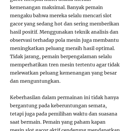
kemenangan maksimal. Banyak pemain
mengaku bahwa mereka selalu mencari slot
gacor yang sedang hot dan sering memberikan
hasil positif. Menggunakan teknik analisis dan
observasi terhadap pola mesin juga membantu
meningkatkan peluang meraih hasil optimal.
Tidak jarang, pemain berpengalaman selalu
memperhatikan tren mesin tertentu agar tidak
melewatkan peluang kemenangan yang besar
dan menguntungkan.
Keberhasilan dalam permainan ini tidak hanya
bergantung pada keberuntungan semata,
tetapi juga pada pemilihan waktu dan suasana
saat bermain. Pemain yang paham kapan
mesin slot gacor aktif cenderung mendapatkan