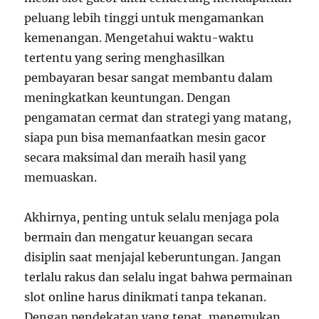
peluang lebih tinggi untuk mengamankan
kemenangan. Mengetahui waktu-waktu
tertentu yang sering menghasilkan
pembayaran besar sangat membantu dalam
meningkatkan keuntungan. Dengan
pengamatan cermat dan strategi yang matang,
siapa pun bisa memanfaatkan mesin gacor
secara maksimal dan meraih hasil yang
memuaskan.
Akhirnya, penting untuk selalu menjaga pola
bermain dan mengatur keuangan secara
disiplin saat menjajal keberuntungan. Jangan
terlalu rakus dan selalu ingat bahwa permainan
slot online harus dinikmati tanpa tekanan.
Dengan pendekatan yang tepat, menemukan