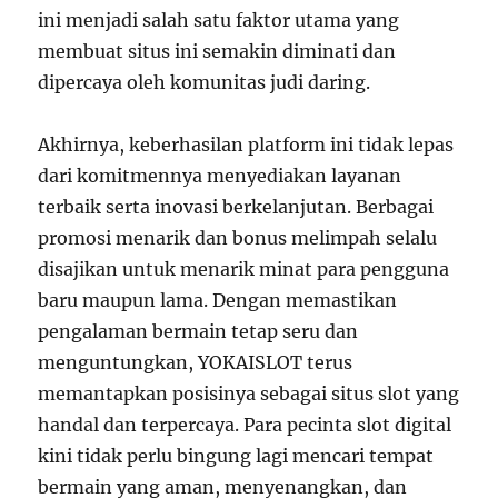
ini menjadi salah satu faktor utama yang
membuat situs ini semakin diminati dan
dipercaya oleh komunitas judi daring.
Akhirnya, keberhasilan platform ini tidak lepas
dari komitmennya menyediakan layanan
terbaik serta inovasi berkelanjutan. Berbagai
promosi menarik dan bonus melimpah selalu
disajikan untuk menarik minat para pengguna
baru maupun lama. Dengan memastikan
pengalaman bermain tetap seru dan
menguntungkan, YOKAISLOT terus
memantapkan posisinya sebagai situs slot yang
handal dan terpercaya. Para pecinta slot digital
kini tidak perlu bingung lagi mencari tempat
bermain yang aman, menyenangkan, dan