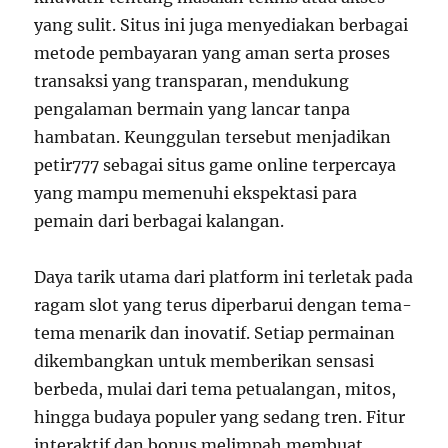
yang sulit. Situs ini juga menyediakan berbagai
metode pembayaran yang aman serta proses
transaksi yang transparan, mendukung
pengalaman bermain yang lancar tanpa
hambatan. Keunggulan tersebut menjadikan
petir777 sebagai situs game online terpercaya
yang mampu memenuhi ekspektasi para
pemain dari berbagai kalangan.
Daya tarik utama dari platform ini terletak pada
ragam slot yang terus diperbarui dengan tema-
tema menarik dan inovatif. Setiap permainan
dikembangkan untuk memberikan sensasi
berbeda, mulai dari tema petualangan, mitos,
hingga budaya populer yang sedang tren. Fitur
interaktif dan bonus melimpah membuat