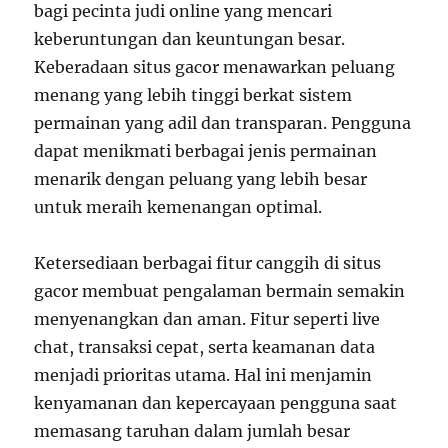
bagi pecinta judi online yang mencari
keberuntungan dan keuntungan besar.
Keberadaan situs gacor menawarkan peluang
menang yang lebih tinggi berkat sistem
permainan yang adil dan transparan. Pengguna
dapat menikmati berbagai jenis permainan
menarik dengan peluang yang lebih besar
untuk meraih kemenangan optimal.
Ketersediaan berbagai fitur canggih di situs
gacor membuat pengalaman bermain semakin
menyenangkan dan aman. Fitur seperti live
chat, transaksi cepat, serta keamanan data
menjadi prioritas utama. Hal ini menjamin
kenyamanan dan kepercayaan pengguna saat
memasang taruhan dalam jumlah besar