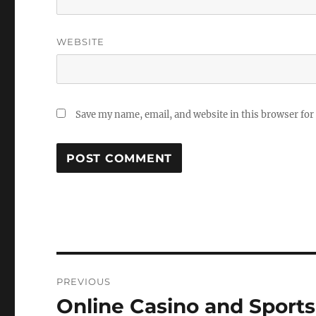
WEBSITE
Save my name, email, and website in this browser for
Post
PREVIOUS
navigation
Online Casino and Sports 
Previous