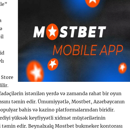
le”
a
ə
il
id
lı
 Store
ilir.
tifadəçilərin istənilən yerdə və zamanda rahat bir oyun
asını təmin edir. Ümumiyyətlə, Mostbet, Azərbaycanın
opulyar bahis və kazino platformalarından biridir.
diyi yüksək keyfiyyətli xidmət müştərilərinin
təmin edir. Beynalxalq Mostbet bukmeker kontorası