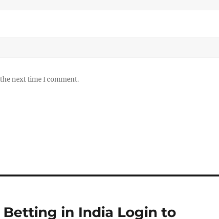
 the next time I comment.
Betting in India Login to