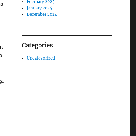
February 2025
na
January 2025
December 2024
Categories
an
ə
Uncategorized
şı