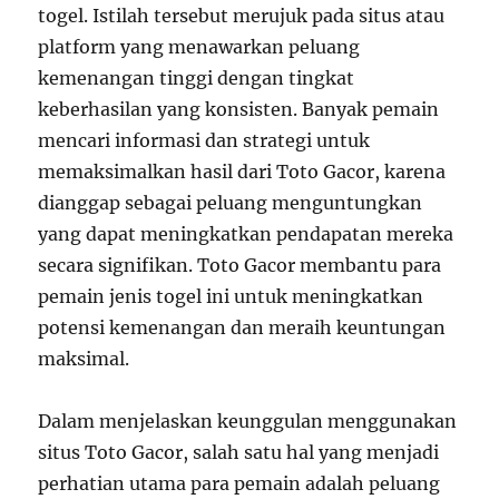
togel. Istilah tersebut merujuk pada situs atau
platform yang menawarkan peluang
kemenangan tinggi dengan tingkat
keberhasilan yang konsisten. Banyak pemain
mencari informasi dan strategi untuk
memaksimalkan hasil dari Toto Gacor, karena
dianggap sebagai peluang menguntungkan
yang dapat meningkatkan pendapatan mereka
secara signifikan. Toto Gacor membantu para
pemain jenis togel ini untuk meningkatkan
potensi kemenangan dan meraih keuntungan
maksimal.
Dalam menjelaskan keunggulan menggunakan
situs Toto Gacor, salah satu hal yang menjadi
perhatian utama para pemain adalah peluang