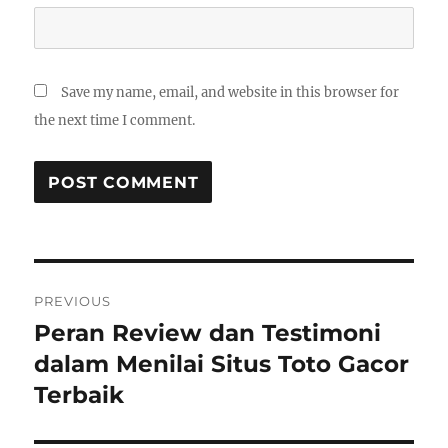
Save my name, email, and website in this browser for
the next time I comment.
Post
PREVIOUS
navigation
Peran Review dan Testimoni
Previous
post:
dalam Menilai Situs Toto Gacor
Terbaik