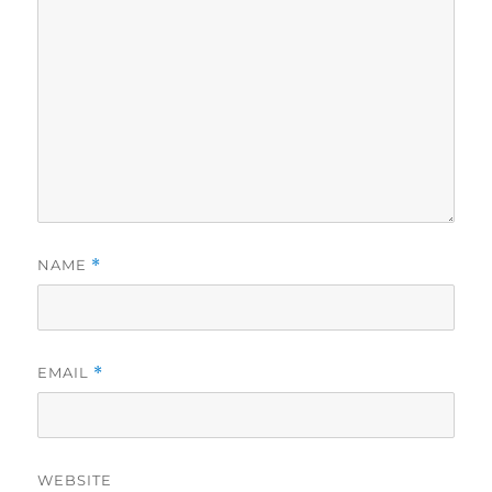
NAME
*
EMAIL
*
WEBSITE