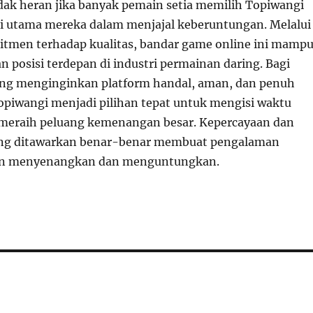
tidak heran jika banyak pemain setia memilih Topiwangi
si utama mereka dalam menjajal keberuntungan. Melalui
itmen terhadap kualitas, bandar game online ini mamp
posisi terdepan di industri permainan daring. Bagi
ang menginginkan platform handal, aman, dan penuh
Topiwangi menjadi pilihan tepat untuk mengisi waktu
 meraih peluang kemenangan besar. Kepercayaan dan
g ditawarkan benar-benar membuat pengalaman
in menyenangkan dan menguntungkan.