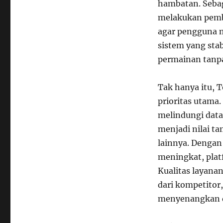
hambatan. Sebaga
melakukan pemba
agar pengguna m
sistem yang sta
permainan tanpa
Tak hanya itu,
prioritas utama
melindungi data 
menjadi nilai t
lainnya. Dengan
meningkat, plat
Kualitas layan
dari kompetito
menyenangkan d