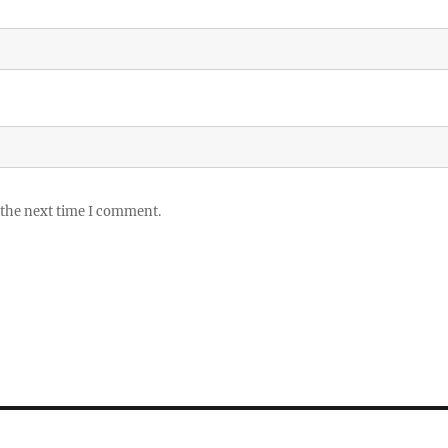
 the next time I comment.