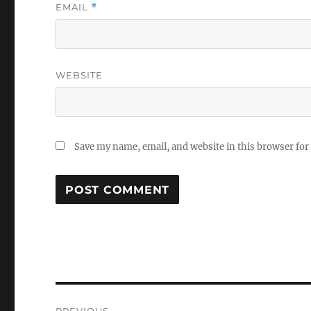
EMAIL
*
WEBSITE
Save my name, email, and website in this browser for
Post