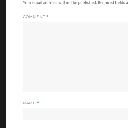
Your email address will not be published.
Required fields
COMMENT
*
NAME
*