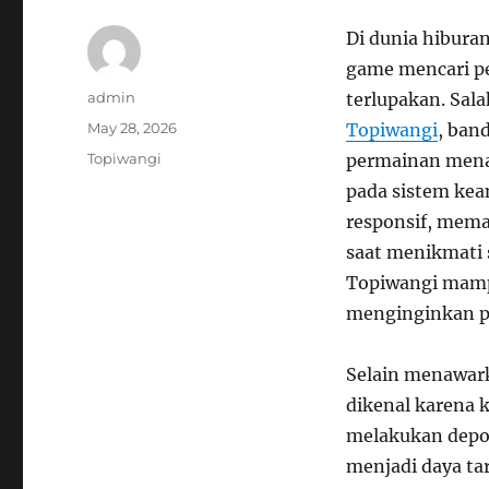
Di dunia hibura
game mencari p
Author
admin
terlupakan. Sal
Posted
May 28, 2026
Topiwangi
, ban
on
Tags
Topiwangi
permainan menari
pada sistem kea
responsif, mema
saat menikmati 
Topiwangi mamp
menginginkan pe
Selain menawar
dikenal karena
melakukan depo
menjadi daya ta