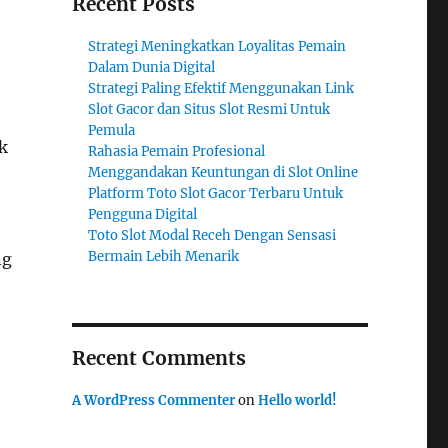
Recent Posts
Strategi Meningkatkan Loyalitas Pemain
Dalam Dunia Digital
Strategi Paling Efektif Menggunakan Link
Slot Gacor dan Situs Slot Resmi Untuk
Pemula
k
Rahasia Pemain Profesional
Menggandakan Keuntungan di Slot Online
Platform Toto Slot Gacor Terbaru Untuk
Pengguna Digital
Toto Slot Modal Receh Dengan Sensasi
Bermain Lebih Menarik
ng
Recent Comments
A WordPress Commenter
on
Hello world!