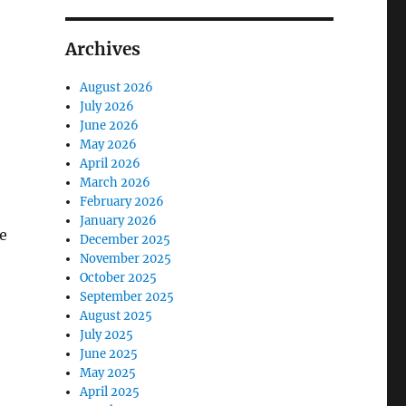
Archives
August 2026
July 2026
June 2026
May 2026
April 2026
March 2026
February 2026
January 2026
e
December 2025
November 2025
October 2025
September 2025
August 2025
July 2025
June 2025
May 2025
April 2025