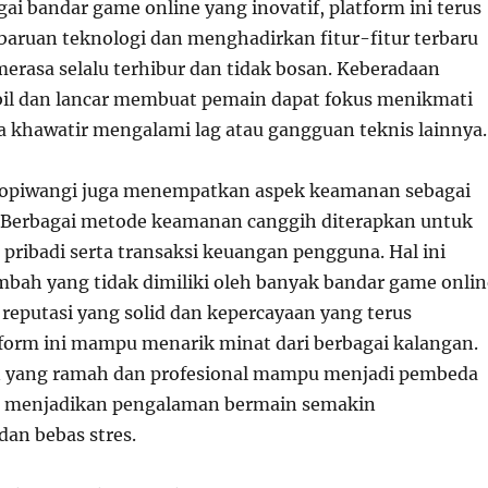
i bandar game online yang inovatif, platform ini terus
ruan teknologi dan menghadirkan fitur-fitur terbaru
erasa selalu terhibur dan tidak bosan. Keberadaan
bil dan lancar membuat pemain dapat fokus menikmati
 khawatir mengalami lag atau gangguan teknis lainnya.
 Topiwangi juga menempatkan aspek keamanan sebagai
. Berbagai metode keamanan canggih diterapkan untuk
pribadi serta transaksi keuangan pengguna. Hal ini
ambah yang tidak dimiliki oleh banyak bandar game onlin
 reputasi yang solid dan kepercayaan yang terus
form ini mampu menarik minat dari berbagai kalangan.
an yang ramah dan profesional mampu menjadi pembeda
r, menjadikan pengalaman bermain semakin
an bebas stres.