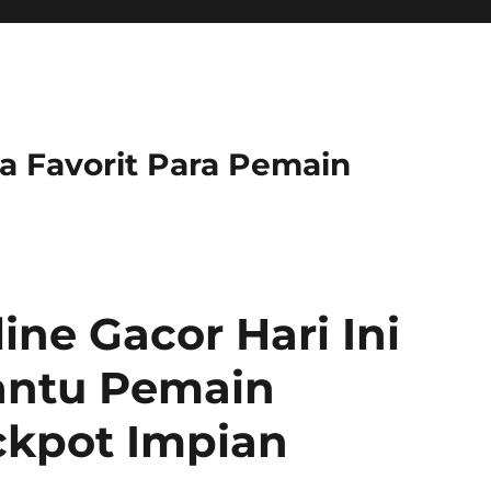
a Favorit Para Pemain
ne Gacor Hari Ini
antu Pemain
kpot Impian