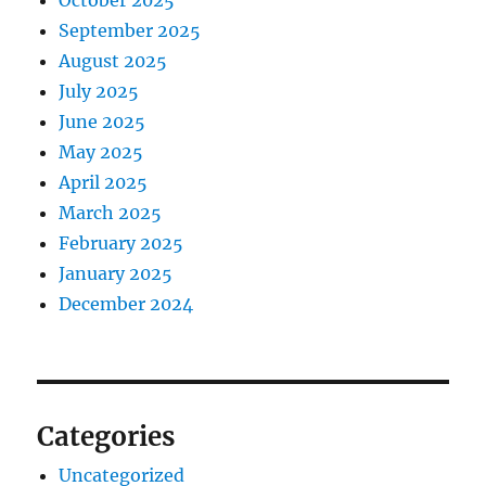
October 2025
September 2025
August 2025
July 2025
June 2025
May 2025
April 2025
March 2025
February 2025
January 2025
December 2024
Categories
Uncategorized