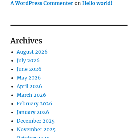
A WordPress Commenter
on
Hello world!
Archives
August 2026
July 2026
June 2026
May 2026
April 2026
March 2026
February 2026
January 2026
December 2025
November 2025