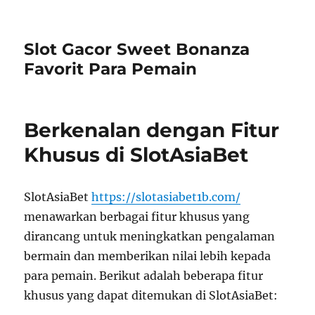
Slot Gacor Sweet Bonanza
Favorit Para Pemain
Berkenalan dengan Fitur
Khusus di SlotAsiaBet
SlotAsiaBet
https://slotasiabet1b.com/
menawarkan berbagai fitur khusus yang
dirancang untuk meningkatkan pengalaman
bermain dan memberikan nilai lebih kepada
para pemain. Berikut adalah beberapa fitur
khusus yang dapat ditemukan di SlotAsiaBet: