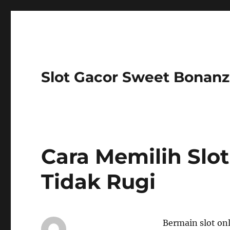
Slot Gacor Sweet Bonanz
Cara Memilih Slo
Tidak Rugi
Bermain slot on