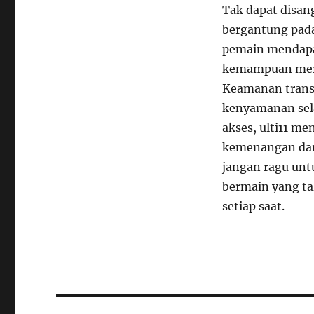
Tak dapat disan
bergantung pada 
pemain mendapa
kemampuan mere
Keamanan trans
kenyamanan sel
akses, ulti11 m
kemenangan dari
jangan ragu unt
bermain yang ta
setiap saat.