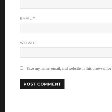
EMAIL
*
WEBSITE
Save my name, email, and website in this browser for