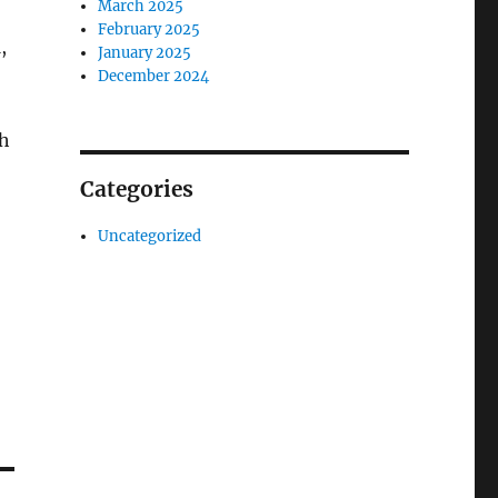
March 2025
February 2025
,
January 2025
December 2024
h
Categories
Uncategorized