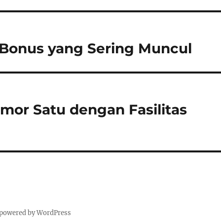
r Bonus yang Sering Muncul
mor Satu dengan Fasilitas
 powered by WordPress