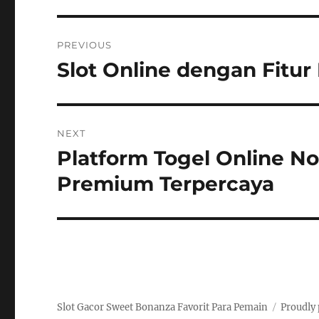
Post
PREVIOUS
navigation
Slot Online dengan Fitu
Previous
post:
NEXT
Platform Togel Online No
Next
post:
Premium Terpercaya
Slot Gacor Sweet Bonanza Favorit Para Pemain
Proudly