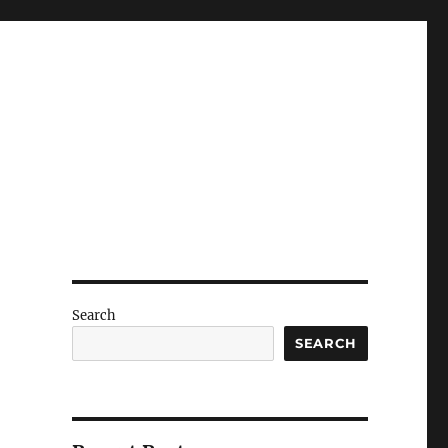
Search
SEARCH