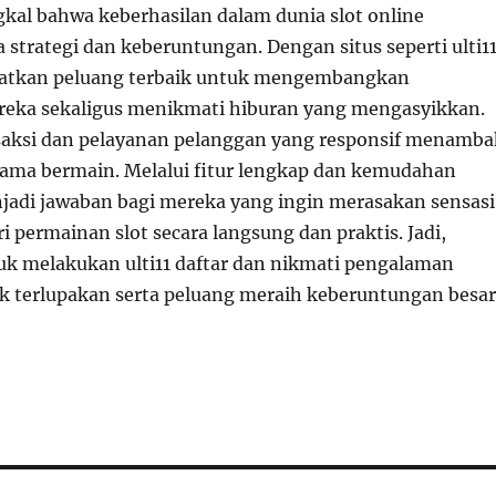
gkal bahwa keberhasilan dalam dunia slot online
strategi dan keberuntungan. Dengan situs seperti ulti11
tkan peluang terbaik untuk mengembangkan
ka sekaligus menikmati hiburan yang mengasyikkan.
aksi dan pelayanan pelanggan yang responsif menamba
ama bermain. Melalui fitur lengkap dan kemudahan
enjadi jawaban bagi mereka yang ingin merasakan sensasi
 permainan slot secara langsung dan praktis. Jadi,
uk melakukan ulti11 daftar dan nikmati pengalaman
k terlupakan serta peluang meraih keberuntungan besar