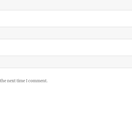
 the next time I comment.