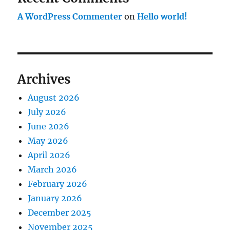
A WordPress Commenter
on
Hello world!
Archives
August 2026
July 2026
June 2026
May 2026
April 2026
March 2026
February 2026
January 2026
December 2025
November 2025