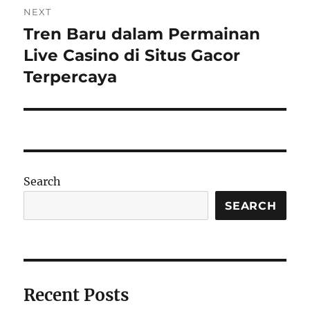
NEXT
Tren Baru dalam Permainan
Next
post:
Live Casino di Situs Gacor
Terpercaya
Search
SEARCH
Recent Posts