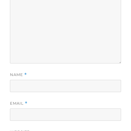
NAME
*
EMAIL
*