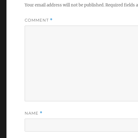
Your email address will not be published.
Required fields
COMMENT
*
NAME
*