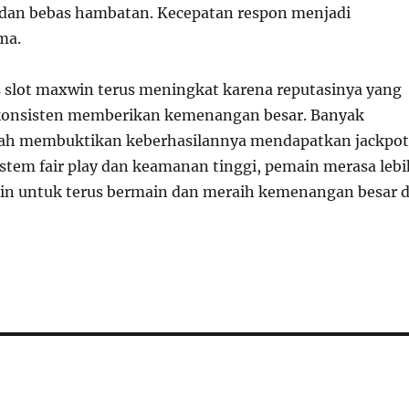
an bebas hambatan. Kecepatan respon menjadi
ma.
us slot maxwin terus meningkat karena reputasinya yang
 konsisten memberikan kemenangan besar. Banyak
lah membuktikan keberhasilannya mendapatkan jackpot
istem fair play dan keamanan tinggi, pemain merasa lebi
n untuk terus bermain dan meraih kemenangan besar d