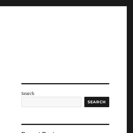
Search
SEARCH