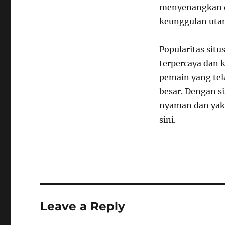
menyenangkan d
keunggulan uta
Popularitas sit
terpercaya dan
pemain yang te
besar. Dengan s
nyaman dan yaki
sini.
Leave a Reply