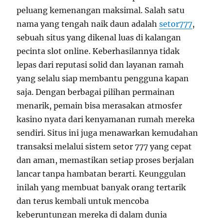
peluang kemenangan maksimal. Salah satu
nama yang tengah naik daun adalah
setor777
,
sebuah situs yang dikenal luas di kalangan
pecinta slot online. Keberhasilannya tidak
lepas dari reputasi solid dan layanan ramah
yang selalu siap membantu pengguna kapan
saja. Dengan berbagai pilihan permainan
menarik, pemain bisa merasakan atmosfer
kasino nyata dari kenyamanan rumah mereka
sendiri. Situs ini juga menawarkan kemudahan
transaksi melalui sistem setor 777 yang cepat
dan aman, memastikan setiap proses berjalan
lancar tanpa hambatan berarti. Keunggulan
inilah yang membuat banyak orang tertarik
dan terus kembali untuk mencoba
keberuntungan mereka di dalam dunia