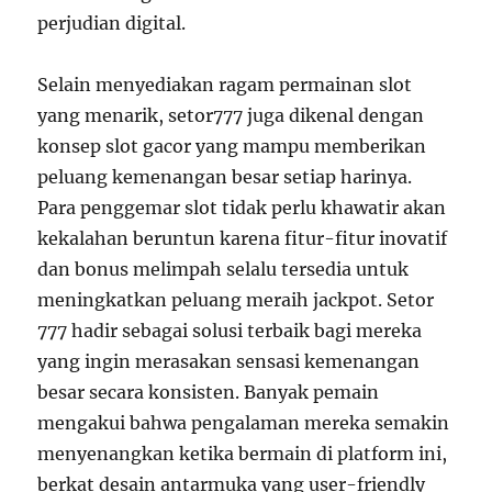
perjudian digital.
Selain menyediakan ragam permainan slot
yang menarik, setor777 juga dikenal dengan
konsep slot gacor yang mampu memberikan
peluang kemenangan besar setiap harinya.
Para penggemar slot tidak perlu khawatir akan
kekalahan beruntun karena fitur-fitur inovatif
dan bonus melimpah selalu tersedia untuk
meningkatkan peluang meraih jackpot. Setor
777 hadir sebagai solusi terbaik bagi mereka
yang ingin merasakan sensasi kemenangan
besar secara konsisten. Banyak pemain
mengakui bahwa pengalaman mereka semakin
menyenangkan ketika bermain di platform ini,
berkat desain antarmuka yang user-friendly