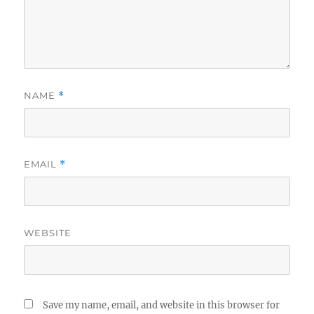
NAME
*
EMAIL
*
WEBSITE
Save my name, email, and website in this browser for