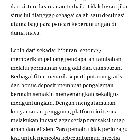
dan sistem keamanan terbaik. Tidak heran jika
situs ini dianggap sebagai salah satu destinasi
utama bagi para pencari keberuntungan di
dunia maya.
Lebih dari sekadar hiburan, setor777
memberikan peluang pendapatan tambahan
melalui permainan yang adil dan transparan.
Berbagai fitur menarik seperti putaran gratis
dan bonus deposit membuat pengalaman
bermain semakin menyenangkan sekaligus
menguntungkan. Dengan mengutamakan
kenyamanan pengguna, platform ini terus
melakukan inovasi agar setiap transaksi tetap
aman dan efisien. Para pemain tidak perlu ragu
lagi untuk mencoba keberuntungan mereka