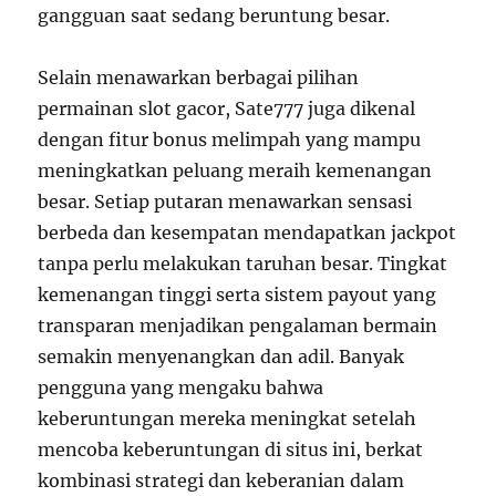
gangguan saat sedang beruntung besar.
Selain menawarkan berbagai pilihan
permainan slot gacor, Sate777 juga dikenal
dengan fitur bonus melimpah yang mampu
meningkatkan peluang meraih kemenangan
besar. Setiap putaran menawarkan sensasi
berbeda dan kesempatan mendapatkan jackpot
tanpa perlu melakukan taruhan besar. Tingkat
kemenangan tinggi serta sistem payout yang
transparan menjadikan pengalaman bermain
semakin menyenangkan dan adil. Banyak
pengguna yang mengaku bahwa
keberuntungan mereka meningkat setelah
mencoba keberuntungan di situs ini, berkat
kombinasi strategi dan keberanian dalam