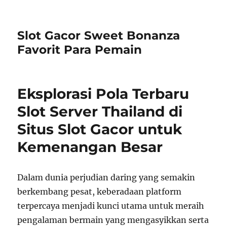
Slot Gacor Sweet Bonanza
Favorit Para Pemain
Eksplorasi Pola Terbaru
Slot Server Thailand di
Situs Slot Gacor untuk
Kemenangan Besar
Dalam dunia perjudian daring yang semakin
berkembang pesat, keberadaan platform
terpercaya menjadi kunci utama untuk meraih
pengalaman bermain yang mengasyikkan serta