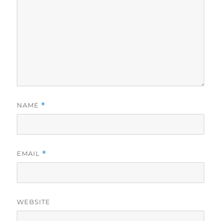
NAME
*
EMAIL
*
WEBSITE