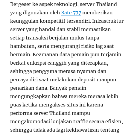
Bergeser ke aspek teknologi, server Thailand
yang digunakan oleh
Sate 777
memberikan
keunggulan kompetitif tersendiri. Infrastruktur
server yang handal dan stabil memastikan
setiap transaksi berjalan mulus tanpa
hambatan, serta mengurangi risiko lag saat
bermain. Keamanan data pemain pun terjamin
berkat enkripsi canggih yang diterapkan,
sehingga pengguna merasa nyaman dan
percaya diri saat melakukan deposit maupun
penarikan dana. Banyak pemain
mengungkapkan bahwa mereka merasa lebih
puas ketika mengakses situs ini karena
performa server Thailand mampu
mengakomodasi lonjakan traffic secara efisien,
sehingga tidak ada lagi kekhawatiran tentang