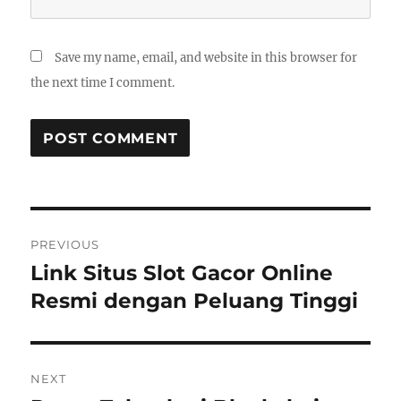
Save my name, email, and website in this browser for
the next time I comment.
Post
PREVIOUS
navigation
Link Situs Slot Gacor Online
Previous
post:
Resmi dengan Peluang Tinggi
NEXT