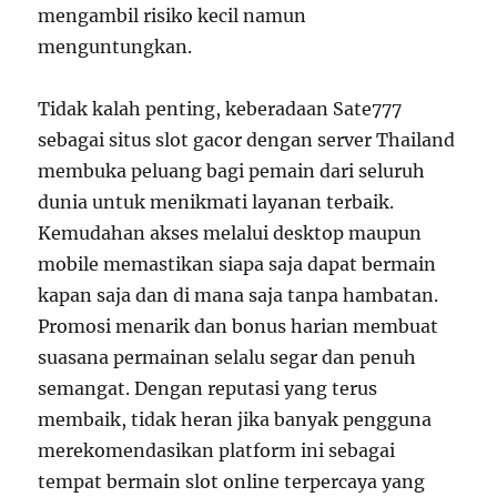
mengambil risiko kecil namun
menguntungkan.
Tidak kalah penting, keberadaan Sate777
sebagai situs slot gacor dengan server Thailand
membuka peluang bagi pemain dari seluruh
dunia untuk menikmati layanan terbaik.
Kemudahan akses melalui desktop maupun
mobile memastikan siapa saja dapat bermain
kapan saja dan di mana saja tanpa hambatan.
Promosi menarik dan bonus harian membuat
suasana permainan selalu segar dan penuh
semangat. Dengan reputasi yang terus
membaik, tidak heran jika banyak pengguna
merekomendasikan platform ini sebagai
tempat bermain slot online terpercaya yang