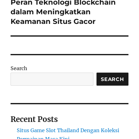
Peran Teknologi Blockchain
Next
post:
dalam Meningkatkan
Keamanan Situs Gacor
Search
SEARCH
Recent Posts
Situs Game Slot Thailand Dengan Koleksi