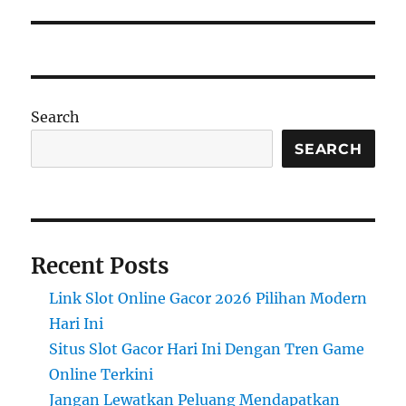
Search
SEARCH
Recent Posts
Link Slot Online Gacor 2026 Pilihan Modern
Hari Ini
Situs Slot Gacor Hari Ini Dengan Tren Game
Online Terkini
Jangan Lewatkan Peluang Mendapatkan