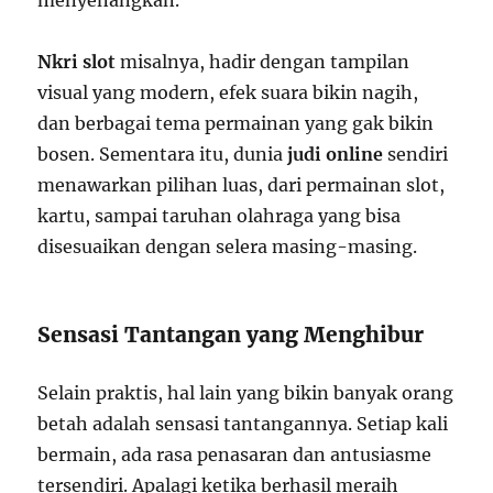
menyenangkan.
Nkri slot
misalnya, hadir dengan tampilan
visual yang modern, efek suara bikin nagih,
dan berbagai tema permainan yang gak bikin
bosen. Sementara itu, dunia
judi online
sendiri
menawarkan pilihan luas, dari permainan slot,
kartu, sampai taruhan olahraga yang bisa
disesuaikan dengan selera masing-masing.
Sensasi Tantangan yang Menghibur
Selain praktis, hal lain yang bikin banyak orang
betah adalah sensasi tantangannya. Setiap kali
bermain, ada rasa penasaran dan antusiasme
tersendiri. Apalagi ketika berhasil meraih