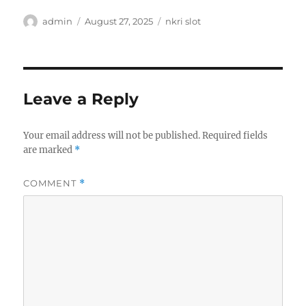
Author
Posted
Tags
admin
August 27, 2025
nkri slot
on
Leave a Reply
Your email address will not be published.
Required fields
are marked
*
COMMENT
*