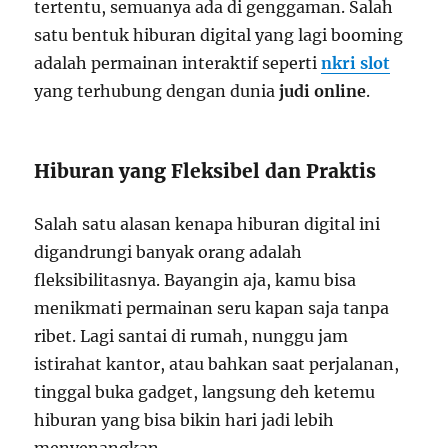
tertentu, semuanya ada di genggaman. Salah
satu bentuk hiburan digital yang lagi booming
adalah permainan interaktif seperti
nkri slot
yang terhubung dengan dunia
judi online
.
Hiburan yang Fleksibel dan Praktis
Salah satu alasan kenapa hiburan digital ini
digandrungi banyak orang adalah
fleksibilitasnya. Bayangin aja, kamu bisa
menikmati permainan seru kapan saja tanpa
ribet. Lagi santai di rumah, nunggu jam
istirahat kantor, atau bahkan saat perjalanan,
tinggal buka gadget, langsung deh ketemu
hiburan yang bisa bikin hari jadi lebih