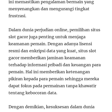
ini memastikan pengalaman bermain yang
menyenangkan dan mengurangi tingkat
frustrasi.
Dalam dunia perjudian online, pemilihan situs
slot gacor juga penting untuk menjaga
keamanan pemain. Dengan adanya lisensi
resmi dan enkripsi data yang kuat, situs slot
gacor memberikan jaminan keamanan
terhadap informasi pribadi dan keuangan para
pemain. Hal ini memberikan ketenangan
pikiran kepada para pemain sehingga mereka
dapat fokus pada permainan tanpa khawatir
tentang kebocoran data.
Dengan demikian, kesuksesan dalam dunia