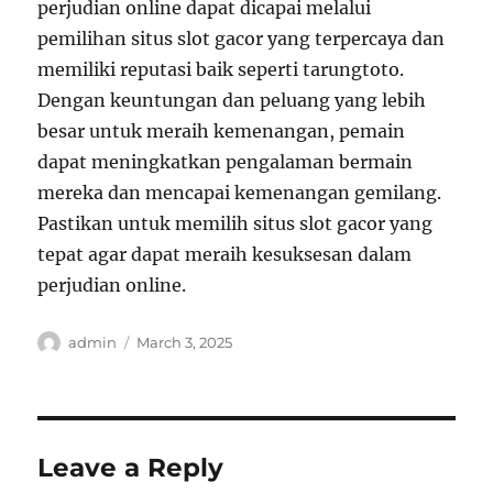
perjudian online dapat dicapai melalui
pemilihan situs slot gacor yang terpercaya dan
memiliki reputasi baik seperti tarungtoto.
Dengan keuntungan dan peluang yang lebih
besar untuk meraih kemenangan, pemain
dapat meningkatkan pengalaman bermain
mereka dan mencapai kemenangan gemilang.
Pastikan untuk memilih situs slot gacor yang
tepat agar dapat meraih kesuksesan dalam
perjudian online.
Author
Posted
admin
March 3, 2025
on
Leave a Reply