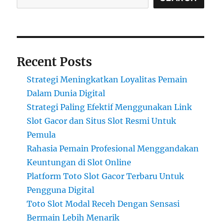
Recent Posts
Strategi Meningkatkan Loyalitas Pemain
Dalam Dunia Digital
Strategi Paling Efektif Menggunakan Link
Slot Gacor dan Situs Slot Resmi Untuk
Pemula
Rahasia Pemain Profesional Menggandakan
Keuntungan di Slot Online
Platform Toto Slot Gacor Terbaru Untuk
Pengguna Digital
Toto Slot Modal Receh Dengan Sensasi
Bermain Lebih Menarik