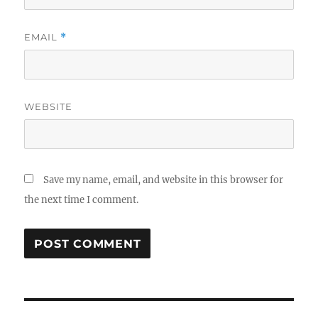
EMAIL
*
WEBSITE
Save my name, email, and website in this browser for
the next time I comment.
Post