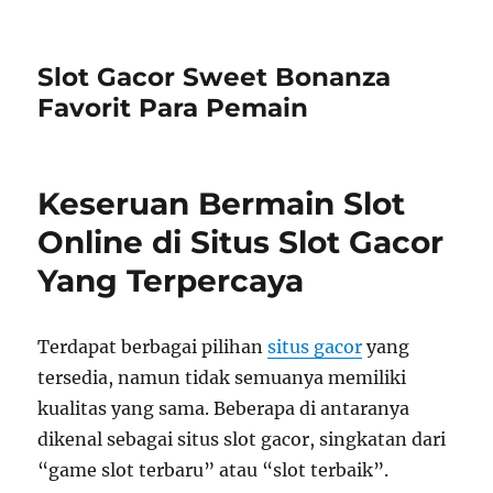
Slot Gacor Sweet Bonanza
Favorit Para Pemain
Keseruan Bermain Slot
Online di Situs Slot Gacor
Yang Terpercaya
Terdapat berbagai pilihan
situs gacor
yang
tersedia, namun tidak semuanya memiliki
kualitas yang sama. Beberapa di antaranya
dikenal sebagai situs slot gacor, singkatan dari
“game slot terbaru” atau “slot terbaik”.