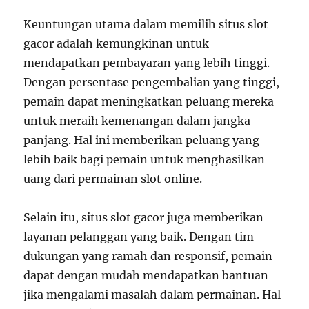
Keuntungan utama dalam memilih situs slot
gacor adalah kemungkinan untuk
mendapatkan pembayaran yang lebih tinggi.
Dengan persentase pengembalian yang tinggi,
pemain dapat meningkatkan peluang mereka
untuk meraih kemenangan dalam jangka
panjang. Hal ini memberikan peluang yang
lebih baik bagi pemain untuk menghasilkan
uang dari permainan slot online.
Selain itu, situs slot gacor juga memberikan
layanan pelanggan yang baik. Dengan tim
dukungan yang ramah dan responsif, pemain
dapat dengan mudah mendapatkan bantuan
jika mengalami masalah dalam permainan. Hal