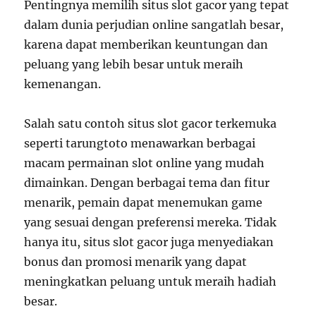
Pentingnya memilih situs slot gacor yang tepat
dalam dunia perjudian online sangatlah besar,
karena dapat memberikan keuntungan dan
peluang yang lebih besar untuk meraih
kemenangan.
Salah satu contoh situs slot gacor terkemuka
seperti tarungtoto menawarkan berbagai
macam permainan slot online yang mudah
dimainkan. Dengan berbagai tema dan fitur
menarik, pemain dapat menemukan game
yang sesuai dengan preferensi mereka. Tidak
hanya itu, situs slot gacor juga menyediakan
bonus dan promosi menarik yang dapat
meningkatkan peluang untuk meraih hadiah
besar.