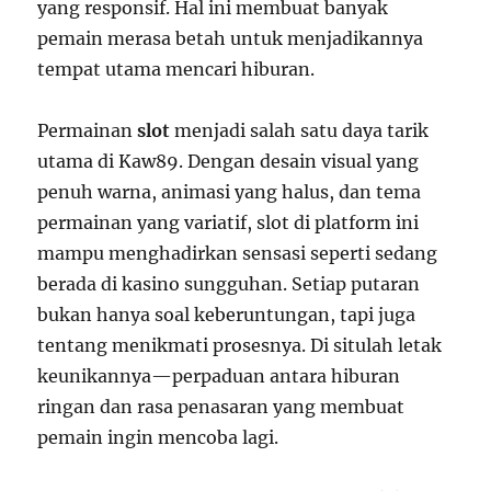
yang responsif. Hal ini membuat banyak
pemain merasa betah untuk menjadikannya
tempat utama mencari hiburan.
Permainan
slot
menjadi salah satu daya tarik
utama di Kaw89. Dengan desain visual yang
penuh warna, animasi yang halus, dan tema
permainan yang variatif, slot di platform ini
mampu menghadirkan sensasi seperti sedang
berada di kasino sungguhan. Setiap putaran
bukan hanya soal keberuntungan, tapi juga
tentang menikmati prosesnya. Di situlah letak
keunikannya—perpaduan antara hiburan
ringan dan rasa penasaran yang membuat
pemain ingin mencoba lagi.