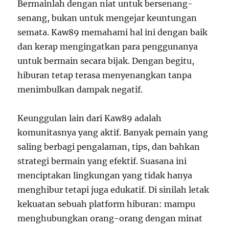
Bermainlah dengan niat untuk bersenang-
senang, bukan untuk mengejar keuntungan
semata. Kaw89 memahami hal ini dengan baik
dan kerap mengingatkan para penggunanya
untuk bermain secara bijak. Dengan begitu,
hiburan tetap terasa menyenangkan tanpa
menimbulkan dampak negatif.
Keunggulan lain dari Kaw89 adalah
komunitasnya yang aktif. Banyak pemain yang
saling berbagi pengalaman, tips, dan bahkan
strategi bermain yang efektif. Suasana ini
menciptakan lingkungan yang tidak hanya
menghibur tetapi juga edukatif. Di sinilah letak
kekuatan sebuah platform hiburan: mampu
menghubungkan orang-orang dengan minat