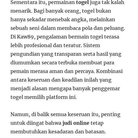
Sementara itu, permainan
togel
juga tak kalah
menarik. Bagi banyak orang, togel bukan
hanya sekadar menebak angka, melainkan
sebuah seni dalam membaca pola dan peluang.
Di Kaw89, pengalaman bermain togel terasa
lebih profesional dan teratur. Sistem
pengundian yang transparan serta hasil yang
diumumkan secara terbuka membuat para
pemain merasa aman dan percaya. Kombinasi
antara keseruan dan keadilan inilah yang
menjadi alasan mengapa banyak penggemar
togel memilih platform ini.
Namun, di balik semua keseruan itu, penting
untuk diingat bahwa
judi online
tetap
membutuhkan kesadaran dan batasan.