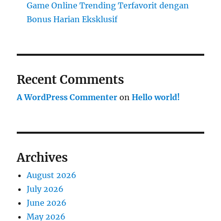
Game Online Trending Terfavorit dengan
Bonus Harian Eksklusif
Recent Comments
A WordPress Commenter
on
Hello world!
Archives
August 2026
July 2026
June 2026
May 2026