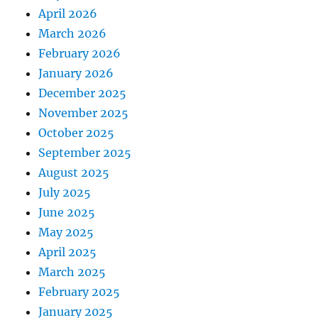
April 2026
March 2026
February 2026
January 2026
December 2025
November 2025
October 2025
September 2025
August 2025
July 2025
June 2025
May 2025
April 2025
March 2025
February 2025
January 2025