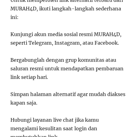
Untuk memperoleh link alternatif terbaru dari
MURAH4D, ikuti langkah-langkah sederhana
ini:
Kunjungi akun media sosial resmi MURAH4D,
seperti Telegram, Instagram, atau Facebook.
Bergabunglah dengan grup komunitas atau
saluran resmi untuk mendapatkan pembaruan
link setiap hari.
Simpan halaman alternatif agar mudah diakses
kapan saja.
Hubungi layanan live chat jika kamu
mengalami kesulitan saat login dan