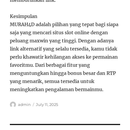
membutuhkan link.
Kesimpulan
MURAH4D adalah pilihan yang tepat bagi siapa
saja yang mencari situs slot online dengan
peluang maxwin yang tinggi. Dengan adanya
link alternatif yang selalu tersedia, kamu tidak
perlu khawatir kehilangan akses ke permainan
favoritmu. Dari berbagai fitur yang
menguntungkan hingga bonus besar dan RTP
yang menarik, semua tersedia untuk
meningkatkan pengalaman bermainmu.
Author
Posted
admin
July 11, 2025
on