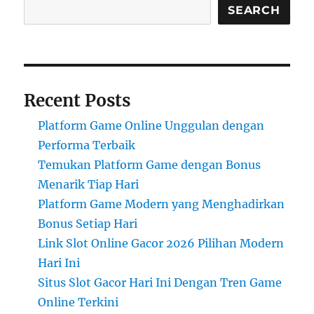
SEARCH
Recent Posts
Platform Game Online Unggulan dengan
Performa Terbaik
Temukan Platform Game dengan Bonus
Menarik Tiap Hari
Platform Game Modern yang Menghadirkan
Bonus Setiap Hari
Link Slot Online Gacor 2026 Pilihan Modern
Hari Ini
Situs Slot Gacor Hari Ini Dengan Tren Game
Online Terkini