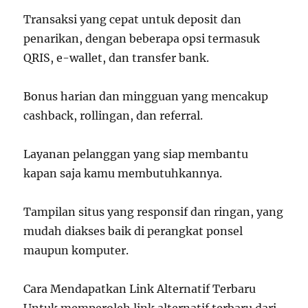
Transaksi yang cepat untuk deposit dan
penarikan, dengan beberapa opsi termasuk
QRIS, e-wallet, dan transfer bank.
Bonus harian dan mingguan yang mencakup
cashback, rollingan, dan referral.
Layanan pelanggan yang siap membantu
kapan saja kamu membutuhkannya.
Tampilan situs yang responsif dan ringan, yang
mudah diakses baik di perangkat ponsel
maupun komputer.
Cara Mendapatkan Link Alternatif Terbaru