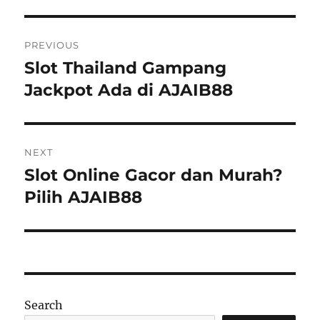
Post
PREVIOUS
navigation
Slot Thailand Gampang
Previous
post:
Jackpot Ada di AJAIB88
NEXT
Slot Online Gacor dan Murah?
Next
post:
Pilih AJAIB88
Search