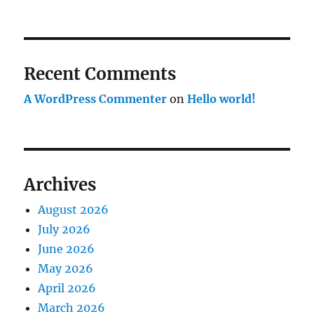
Recent Comments
A WordPress Commenter
on
Hello world!
Archives
August 2026
July 2026
June 2026
May 2026
April 2026
March 2026