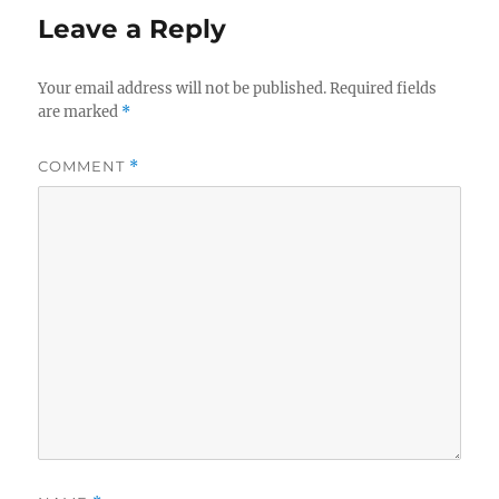
Leave a Reply
Your email address will not be published.
Required fields
are marked
*
COMMENT
*