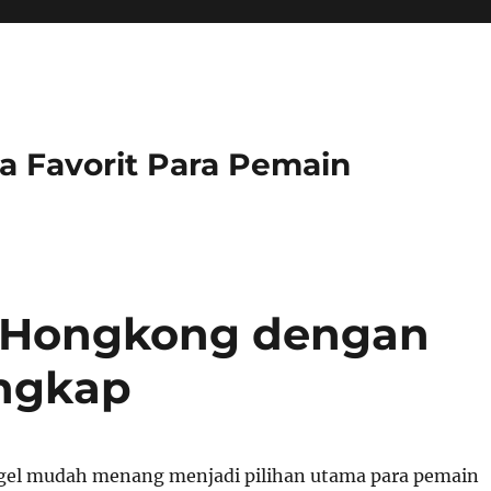
a Favorit Para Pemain
l Hongkong dengan
engkap
gel mudah menang menjadi pilihan utama para pemain