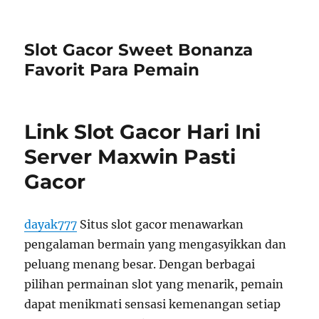
Slot Gacor Sweet Bonanza
Favorit Para Pemain
Link Slot Gacor Hari Ini
Server Maxwin Pasti
Gacor
dayak777
Situs slot gacor menawarkan
pengalaman bermain yang mengasyikkan dan
peluang menang besar. Dengan berbagai
pilihan permainan slot yang menarik, pemain
dapat menikmati sensasi kemenangan setiap