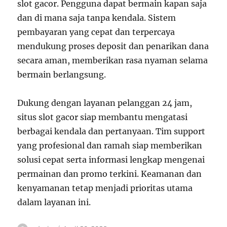
slot gacor. Pengguna dapat bermain kapan saja
dan di mana saja tanpa kendala. Sistem
pembayaran yang cepat dan terpercaya
mendukung proses deposit dan penarikan dana
secara aman, memberikan rasa nyaman selama
bermain berlangsung.
Dukung dengan layanan pelanggan 24 jam,
situs slot gacor siap membantu mengatasi
berbagai kendala dan pertanyaan. Tim support
yang profesional dan ramah siap memberikan
solusi cepat serta informasi lengkap mengenai
permainan dan promo terkini. Keamanan dan
kenyamanan tetap menjadi prioritas utama
dalam layanan ini.