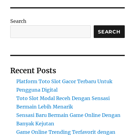
Search
SEARCH
Recent Posts
Platform Toto Slot Gacor Terbaru Untuk
Pengguna Digital
Toto Slot Modal Receh Dengan Sensasi
Bermain Lebih Menarik
Sensasi Baru Bermain Game Online Dengan
Banyak Kejutan
Game Online Trending Terfavorit dengan