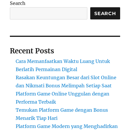
Search
SEARCH
Recent Posts
Cara Memanfaatkan Waktu Luang Untuk
Berlatih Permainan Digital
Rasakan Keuntungan Besar dari Slot Online
dan Nikmati Bonus Melimpah Setiap Saat
Platform Game Online Unggulan dengan
Performa Terbaik
Temukan Platform Game dengan Bonus
Menarik Tiap Hari
Platform Game Modern yang Menghadirkan