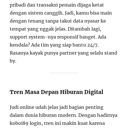
pribadi dan transaksi pemain dijaga ketat
dengan sistem canggih. Jadi, kamu bisa main
dengan tenang tanpa takut data nyasar ke
tempat yang nggak jelas. Ditambah lagi,
support system-nya responsif banget. Ada
kendala? Ada tim yang siap bantu 24/7.
Rasanya kayak punya partner yang selalu stand
by.
Tren Masa Depan Hiburan Digital
Judi online udah jelas jadi bagian penting
dalam dunia hiburan modern. Dengan hadirnya
koboi89 login, tren ini makin kuat karena