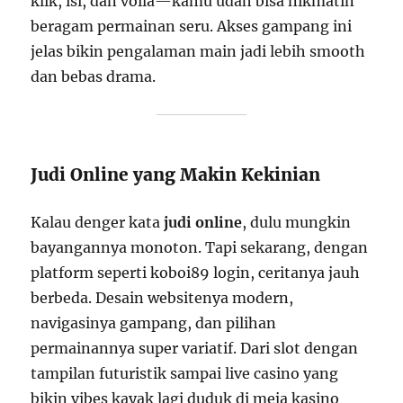
klik, isi, dan voila—kamu udah bisa nikmatin
beragam permainan seru. Akses gampang ini
jelas bikin pengalaman main jadi lebih smooth
dan bebas drama.
Judi Online yang Makin Kekinian
Kalau denger kata
judi online
, dulu mungkin
bayangannya monoton. Tapi sekarang, dengan
platform seperti koboi89 login, ceritanya jauh
berbeda. Desain websitenya modern,
navigasinya gampang, dan pilihan
permainannya super variatif. Dari slot dengan
tampilan futuristik sampai live casino yang
bikin vibes kayak lagi duduk di meja kasino