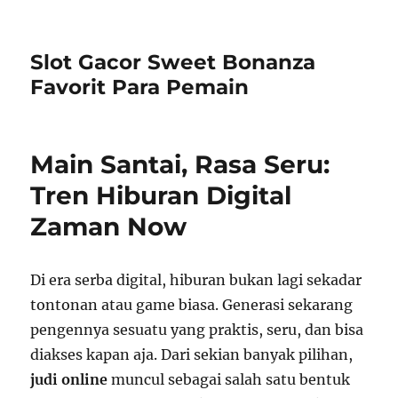
Slot Gacor Sweet Bonanza
Favorit Para Pemain
Main Santai, Rasa Seru:
Tren Hiburan Digital
Zaman Now
Di era serba digital, hiburan bukan lagi sekadar
tontonan atau game biasa. Generasi sekarang
pengennya sesuatu yang praktis, seru, dan bisa
diakses kapan aja. Dari sekian banyak pilihan,
judi online
muncul sebagai salah satu bentuk