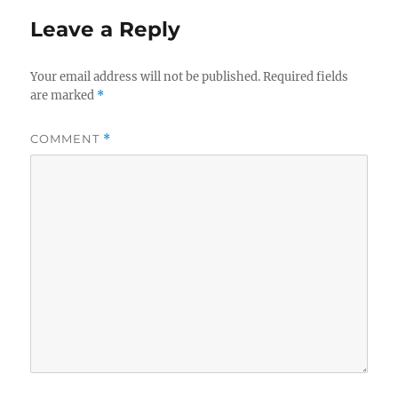
Leave a Reply
Your email address will not be published.
Required fields
are marked
*
COMMENT
*