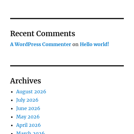
Recent Comments
A WordPress Commenter
on
Hello world!
Archives
August 2026
July 2026
June 2026
May 2026
April 2026
March 2026