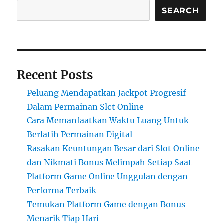
SEARCH
Recent Posts
Peluang Mendapatkan Jackpot Progresif
Dalam Permainan Slot Online
Cara Memanfaatkan Waktu Luang Untuk
Berlatih Permainan Digital
Rasakan Keuntungan Besar dari Slot Online
dan Nikmati Bonus Melimpah Setiap Saat
Platform Game Online Unggulan dengan
Performa Terbaik
Temukan Platform Game dengan Bonus
Menarik Tiap Hari