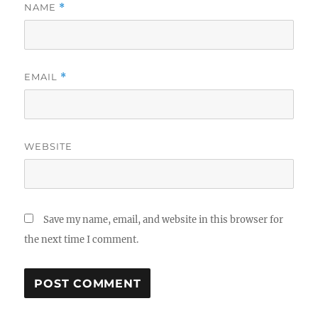
NAME
*
EMAIL
*
WEBSITE
Save my name, email, and website in this browser for
the next time I comment.