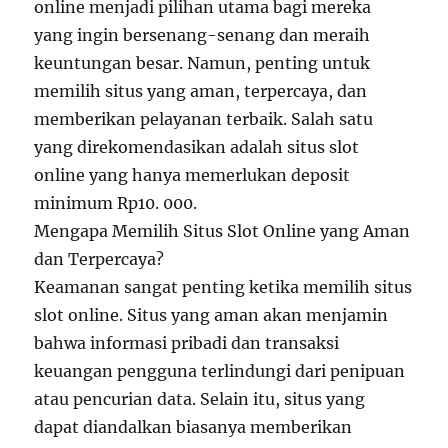
online menjadi pilihan utama bagi mereka
yang ingin bersenang-senang dan meraih
keuntungan besar. Namun, penting untuk
memilih situs yang aman, terpercaya, dan
memberikan pelayanan terbaik. Salah satu
yang direkomendasikan adalah situs slot
online yang hanya memerlukan deposit
minimum Rp10. 000.
Mengapa Memilih Situs Slot Online yang Aman
dan Terpercaya?
Keamanan sangat penting ketika memilih situs
slot online. Situs yang aman akan menjamin
bahwa informasi pribadi dan transaksi
keuangan pengguna terlindungi dari penipuan
atau pencurian data. Selain itu, situs yang
dapat diandalkan biasanya memberikan