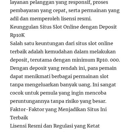
layanan pelanggan yang responsif, proses
pembayaran yang cepat, serta permainan yang
adil dan memperoleh lisensi resmi.
Keunggulan Situs Slot Online dengan Deposit
Rp10K
Salah satu keuntungan dari situs slot online
terbaik adalah kemudahan dalam melakukan
deposit, terutama dengan minimum Rp10. 000.
Dengan deposit yang rendah ini, para pemain
dapat menikmati berbagai permainan slot
tanpa mengeluarkan banyak uang. Ini sangat
cocok untuk pemula yang ingin mencoba
peruntungannya tanpa risiko yang besar.
Faktor-Faktor yang Menjadikan Situs Ini
Terbaik
Lisensi Resmi dan Regulasi yang Ketat