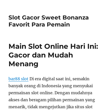
Slot Gacor Sweet Bonanza
Favorit Para Pemain
Main Slot Online Hari Ini:
Gacor dan Mudah
Menang
bar88 slot
Di era digital saat ini, semakin
banyak orang di Indonesia yang menyukai
permainan slot online. Dengan mudahnya
akses dan beragam pilihan permainan yang
menarik, tidak mengejutkan jika situs slot