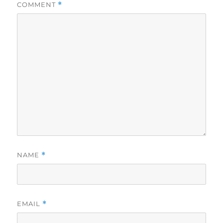
COMMENT
*
NAME
*
EMAIL
*