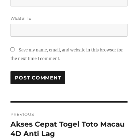
WEBSITE
Save my name, email, and website in this browser for
the next time I comment.
Post
PREVIOUS
navigation
Akses Cepat Togel Toto Macau
Previous
post:
4D Anti Lag