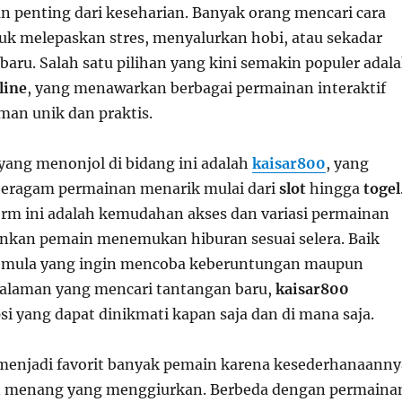
n penting dari keseharian. Banyak orang mencari cara
tuk melepaskan stres, menyalurkan hobi, atau sekadar
baru. Salah satu pilihan yang kini semakin populer adal
line
, yang menawarkan berbagai permainan interaktif
an unik dan praktis.
 yang menonjol di bidang ini adalah
kaisar800
, yang
eragam permainan menarik mulai dari
slot
hingga
togel
orm ini adalah kemudahan akses dan variasi permainan
kan pemain menemukan hiburan sesuai selera. Baik
emula yang ingin mencoba keberuntungan maupun
alaman yang mencari tantangan baru,
kaisar800
i yang dapat dinikmati kapan saja dan di mana saja.
enjadi favorit banyak pemain karena kesederhanaanny
 menang yang menggiurkan. Berbeda dengan permaina