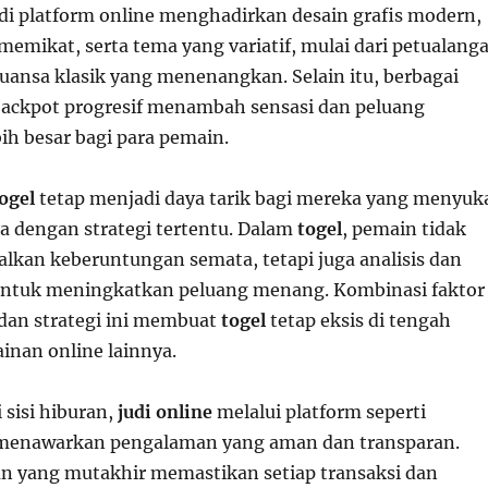
di platform online menghadirkan desain grafis modern,
memikat, serta tema yang variatif, mulai dari petualang
nuansa klasik yang menenangkan. Selain itu, berbagai
 jackpot progresif menambah sensasi dan peluang
h besar bagi para pemain.
ogel
tetap menjadi daya tarik bagi mereka yang menyuk
 dengan strategi tertentu. Dalam
togel
, pemain tidak
kan keberuntungan semata, tetapi juga analisis dan
untuk meningkatkan peluang menang. Kombinasi faktor
dan strategi ini membuat
togel
tetap eksis di tengah
nan online lainnya.
 sisi hiburan,
judi online
melalui platform seperti
menawarkan pengalaman yang aman dan transparan.
 yang mutakhir memastikan setiap transaksi dan