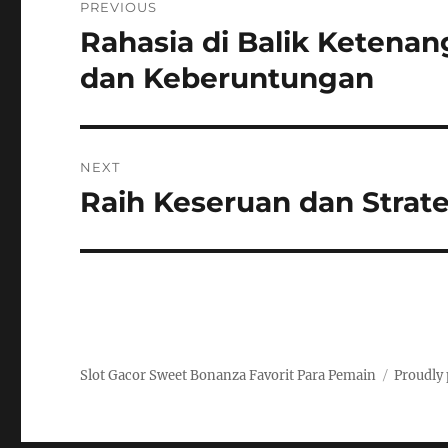
PREVIOUS
navigation
Rahasia di Balik Ketenan
Previous
post:
dan Keberuntungan
NEXT
Raih Keseruan dan Strat
Next
post:
Slot Gacor Sweet Bonanza Favorit Para Pemain
Proudly