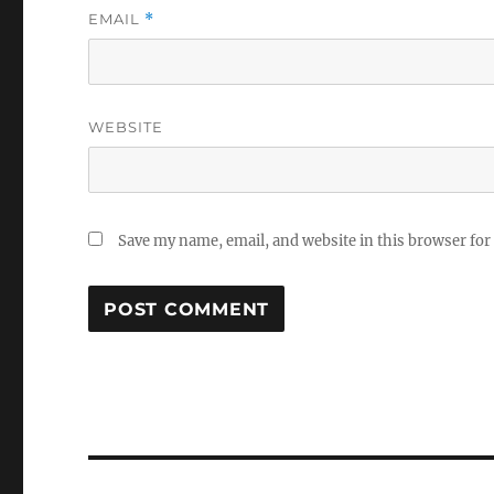
EMAIL
*
WEBSITE
Save my name, email, and website in this browser for
Post