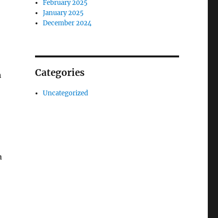
February 2025
January 2025
December 2024
Categories
n
Uncategorized
a