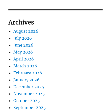
Archives
August 2026
July 2026
June 2026
May 2026
April 2026
March 2026
February 2026
January 2026
December 2025
November 2025
October 2025
September 2025