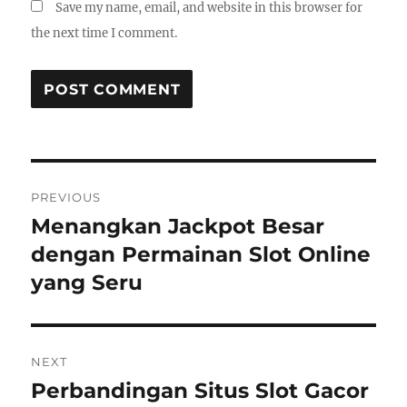
Save my name, email, and website in this browser for
the next time I comment.
Post
PREVIOUS
navigation
Menangkan Jackpot Besar
Previous
post:
dengan Permainan Slot Online
yang Seru
NEXT
Perbandingan Situs Slot Gacor
Next