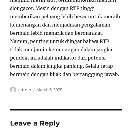
memilih mesin slot, terutama ketika mencari
slot gacor. Mesin dengan RTP tinggi
memberikan peluang lebih besar untuk meraih
kemenangan dan menjadikan pengalaman
bermain lebih menarik dan bermanfaat.
Namun, penting untuk diingat bahwa RTP
tidak menjamin kemenangan dalam jangka
pendek; ini adalah indikator dari potensi
bermain dalam jangka panjang. Selalu tetap
bermain dengan bijak dan bertanggung jawab.
Author
Posted
admin
March 3, 2025
on
Leave a Reply