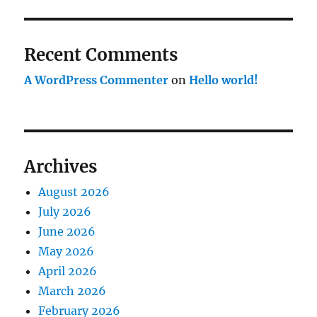
Recent Comments
A WordPress Commenter
on
Hello world!
Archives
August 2026
July 2026
June 2026
May 2026
April 2026
March 2026
February 2026