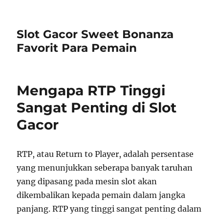
Slot Gacor Sweet Bonanza
Favorit Para Pemain
Mengapa RTP Tinggi
Sangat Penting di Slot
Gacor
RTP, atau Return to Player, adalah persentase
yang menunjukkan seberapa banyak taruhan
yang dipasang pada mesin slot akan
dikembalikan kepada pemain dalam jangka
panjang. RTP yang tinggi sangat penting dalam