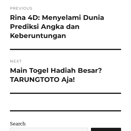
Post
PREVIOUS
navigation
Rina 4D: Menyelami Dunia
Previous
post:
Prediksi Angka dan
Keberuntungan
NEXT
Main Togel Hadiah Besar?
Next
post:
TARUNGTOTO Aja!
Search