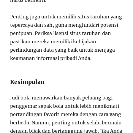
harus berhenti.
Penting juga untuk memilih situs taruhan yang
tepercaya dan sah, guna menghindari potensi
penipuan. Periksa lisensi situs taruhan dan
pastikan mereka memiliki kebijakan
perlindungan data yang baik untuk menjaga
keamanan informasi pribadi Anda.
Kesimpulan
Judi bola menawarkan banyak peluang bagi
penggemar sepak bola untuk lebih menikmati
pertandingan favorit mereka dengan cara yang
berbeda. Namun, penting untuk selalu bermain
dengan bijak dan bertanggung jawab. Jika Anda