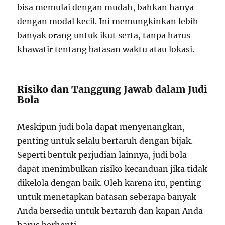
bisa memulai dengan mudah, bahkan hanya
dengan modal kecil. Ini memungkinkan lebih
banyak orang untuk ikut serta, tanpa harus
khawatir tentang batasan waktu atau lokasi.
Risiko dan Tanggung Jawab dalam Judi
Bola
Meskipun judi bola dapat menyenangkan,
penting untuk selalu bertaruh dengan bijak.
Seperti bentuk perjudian lainnya, judi bola
dapat menimbulkan risiko kecanduan jika tidak
dikelola dengan baik. Oleh karena itu, penting
untuk menetapkan batasan seberapa banyak
Anda bersedia untuk bertaruh dan kapan Anda