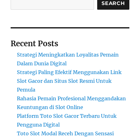
SEARCH
Recent Posts
Strategi Meningkatkan Loyalitas Pemain
Dalam Dunia Digital
Strategi Paling Efektif Menggunakan Link
Slot Gacor dan Situs Slot Resmi Untuk
Pemula
Rahasia Pemain Profesional Menggandakan
Keuntungan di Slot Online
Platform Toto Slot Gacor Terbaru Untuk
Pengguna Digital
Toto Slot Modal Receh Dengan Sensasi