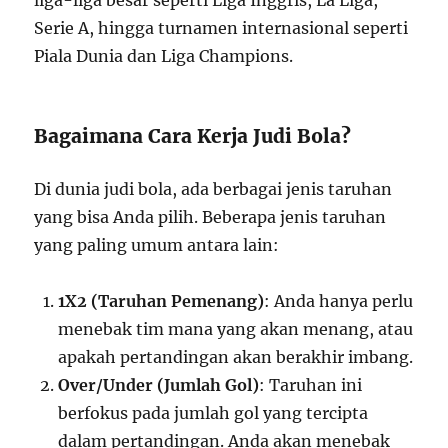
liga-liga besar seperti Liga Inggris, La Liga,
Serie A, hingga turnamen internasional seperti
Piala Dunia dan Liga Champions.
Bagaimana Cara Kerja Judi Bola?
Di dunia judi bola, ada berbagai jenis taruhan
yang bisa Anda pilih. Beberapa jenis taruhan
yang paling umum antara lain:
1X2 (Taruhan Pemenang)
: Anda hanya perlu
menebak tim mana yang akan menang, atau
apakah pertandingan akan berakhir imbang.
Over/Under (Jumlah Gol)
: Taruhan ini
berfokus pada jumlah gol yang tercipta
dalam pertandingan. Anda akan menebak