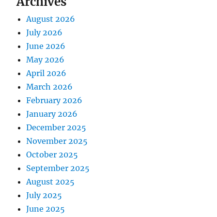
Archives
August 2026
July 2026
June 2026
May 2026
April 2026
March 2026
February 2026
January 2026
December 2025
November 2025
October 2025
September 2025
August 2025
July 2025
June 2025