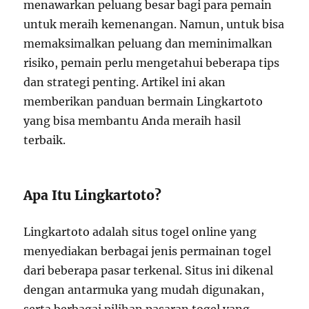
menawarkan peluang besar bagi para pemain
untuk meraih kemenangan. Namun, untuk bisa
memaksimalkan peluang dan meminimalkan
risiko, pemain perlu mengetahui beberapa tips
dan strategi penting. Artikel ini akan
memberikan panduan bermain Lingkartoto
yang bisa membantu Anda meraih hasil
terbaik.
Apa Itu Lingkartoto?
Lingkartoto adalah situs togel online yang
menyediakan berbagai jenis permainan togel
dari beberapa pasar terkenal. Situs ini dikenal
dengan antarmuka yang mudah digunakan,