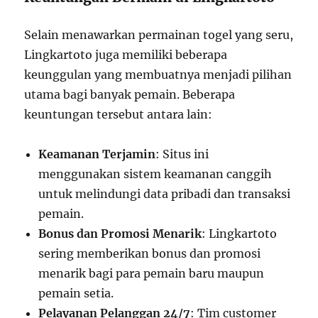
Selain menawarkan permainan togel yang seru,
Lingkartoto juga memiliki beberapa
keunggulan yang membuatnya menjadi pilihan
utama bagi banyak pemain. Beberapa
keuntungan tersebut antara lain:
Keamanan Terjamin
: Situs ini
menggunakan sistem keamanan canggih
untuk melindungi data pribadi dan transaksi
pemain.
Bonus dan Promosi Menarik
: Lingkartoto
sering memberikan bonus dan promosi
menarik bagi para pemain baru maupun
pemain setia.
Pelayanan Pelanggan 24/7
: Tim customer