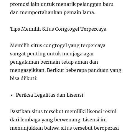
promosi lain untuk menarik pelanggan baru
dan mempertahankan pemain lama.
Tips Memilih Situs Congtogel Terpercaya
Memilih situs congtogel yang terpercaya
sangat penting untuk menjaga agar
pengalaman bermain tetap aman dan
mengasyikkan. Berikut beberapa panduan yang
bisa diikuti:
Periksa Legalitas dan Lisensi
Pastikan situs tersebut memiliki lisensi resmi
dari lembaga yang berwenang. Lisensi ini
menunjukkan bahwa situs tersebut beroperasi