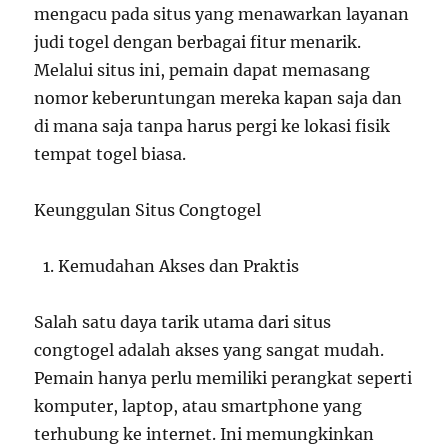
mengacu pada situs yang menawarkan layanan
judi togel dengan berbagai fitur menarik.
Melalui situs ini, pemain dapat memasang
nomor keberuntungan mereka kapan saja dan
di mana saja tanpa harus pergi ke lokasi fisik
tempat togel biasa.
Keunggulan Situs Congtogel
Kemudahan Akses dan Praktis
Salah satu daya tarik utama dari situs
congtogel adalah akses yang sangat mudah.
Pemain hanya perlu memiliki perangkat seperti
komputer, laptop, atau smartphone yang
terhubung ke internet. Ini memungkinkan