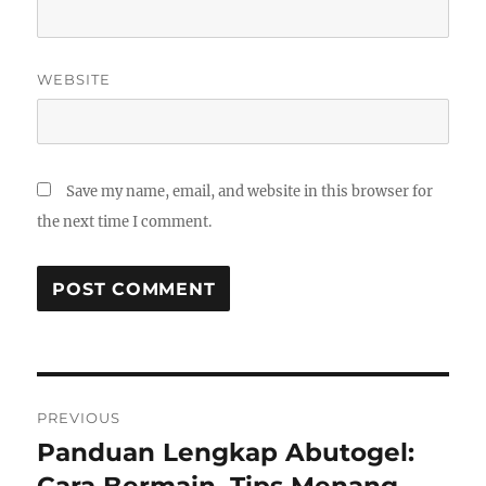
WEBSITE
Save my name, email, and website in this browser for
the next time I comment.
Post
PREVIOUS
navigation
Panduan Lengkap Abutogel:
Previous
post: