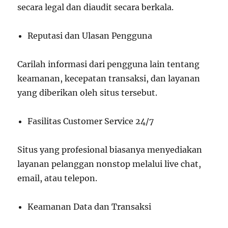
secara legal dan diaudit secara berkala.
Reputasi dan Ulasan Pengguna
Carilah informasi dari pengguna lain tentang
keamanan, kecepatan transaksi, dan layanan
yang diberikan oleh situs tersebut.
Fasilitas Customer Service 24/7
Situs yang profesional biasanya menyediakan
layanan pelanggan nonstop melalui live chat,
email, atau telepon.
Keamanan Data dan Transaksi