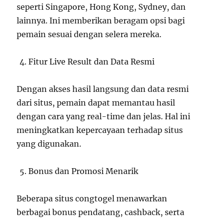
seperti Singapore, Hong Kong, Sydney, dan
lainnya. Ini memberikan beragam opsi bagi
pemain sesuai dengan selera mereka.
Fitur Live Result dan Data Resmi
Dengan akses hasil langsung dan data resmi
dari situs, pemain dapat memantau hasil
dengan cara yang real-time dan jelas. Hal ini
meningkatkan kepercayaan terhadap situs
yang digunakan.
Bonus dan Promosi Menarik
Beberapa situs congtogel menawarkan
berbagai bonus pendatang, cashback, serta