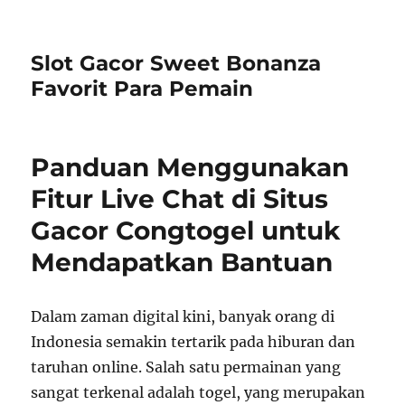
Slot Gacor Sweet Bonanza
Favorit Para Pemain
Panduan Menggunakan
Fitur Live Chat di Situs
Gacor Congtogel untuk
Mendapatkan Bantuan
Dalam zaman digital kini, banyak orang di
Indonesia semakin tertarik pada hiburan dan
taruhan online. Salah satu permainan yang
sangat terkenal adalah togel, yang merupakan