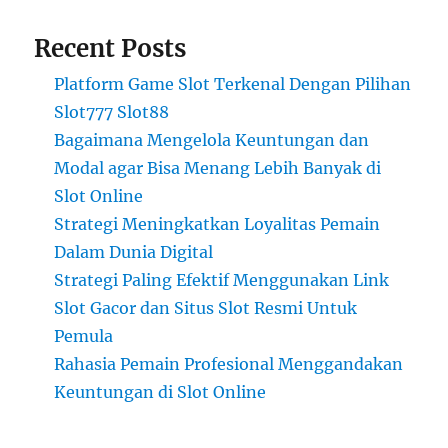
Recent Posts
Platform Game Slot Terkenal Dengan Pilihan
Slot777 Slot88
Bagaimana Mengelola Keuntungan dan
Modal agar Bisa Menang Lebih Banyak di
Slot Online
Strategi Meningkatkan Loyalitas Pemain
Dalam Dunia Digital
Strategi Paling Efektif Menggunakan Link
Slot Gacor dan Situs Slot Resmi Untuk
Pemula
Rahasia Pemain Profesional Menggandakan
Keuntungan di Slot Online