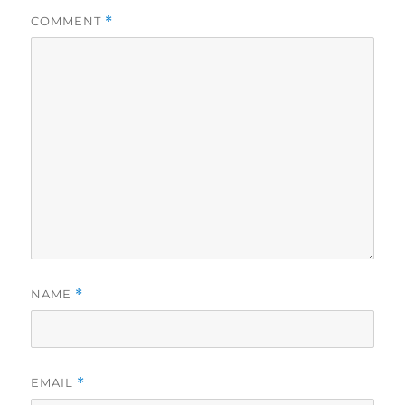
COMMENT
*
NAME
*
EMAIL
*