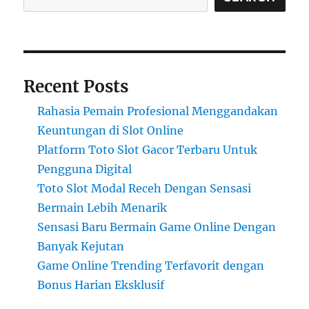
Recent Posts
Rahasia Pemain Profesional Menggandakan
Keuntungan di Slot Online
Platform Toto Slot Gacor Terbaru Untuk
Pengguna Digital
Toto Slot Modal Receh Dengan Sensasi
Bermain Lebih Menarik
Sensasi Baru Bermain Game Online Dengan
Banyak Kejutan
Game Online Trending Terfavorit dengan
Bonus Harian Eksklusif