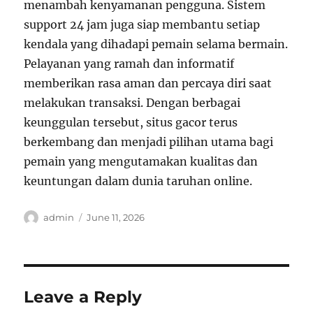
menambah kenyamanan pengguna. Sistem
support 24 jam juga siap membantu setiap
kendala yang dihadapi pemain selama bermain.
Pelayanan yang ramah dan informatif
memberikan rasa aman dan percaya diri saat
melakukan transaksi. Dengan berbagai
keunggulan tersebut, situs gacor terus
berkembang dan menjadi pilihan utama bagi
pemain yang mengutamakan kualitas dan
keuntungan dalam dunia taruhan online.
Author
Posted
admin
June 11, 2026
on
Leave a Reply