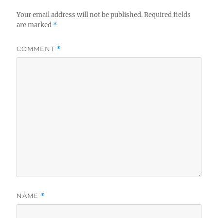
Your email address will not be published.
Required fields
are marked
*
COMMENT
*
NAME
*