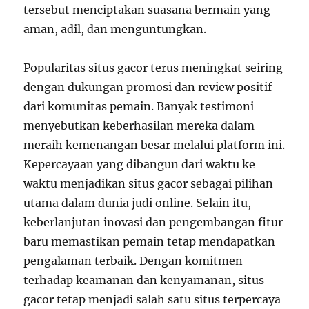
tersebut menciptakan suasana bermain yang
aman, adil, dan menguntungkan.
Popularitas situs gacor terus meningkat seiring
dengan dukungan promosi dan review positif
dari komunitas pemain. Banyak testimoni
menyebutkan keberhasilan mereka dalam
meraih kemenangan besar melalui platform ini.
Kepercayaan yang dibangun dari waktu ke
waktu menjadikan situs gacor sebagai pilihan
utama dalam dunia judi online. Selain itu,
keberlanjutan inovasi dan pengembangan fitur
baru memastikan pemain tetap mendapatkan
pengalaman terbaik. Dengan komitmen
terhadap keamanan dan kenyamanan, situs
gacor tetap menjadi salah satu situs terpercaya