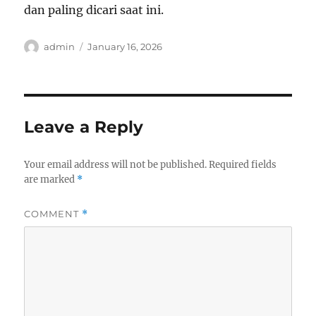
dan paling dicari saat ini.
Author
Posted
admin
January 16, 2026
on
Leave a Reply
Your email address will not be published.
Required fields
are marked
*
COMMENT
*