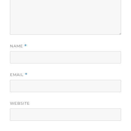
NAME
*
EMAIL
*
WEBSITE