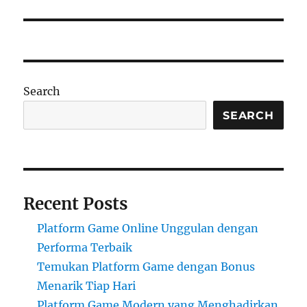
Search
SEARCH
Recent Posts
Platform Game Online Unggulan dengan
Performa Terbaik
Temukan Platform Game dengan Bonus
Menarik Tiap Hari
Platform Game Modern yang Menghadirkan