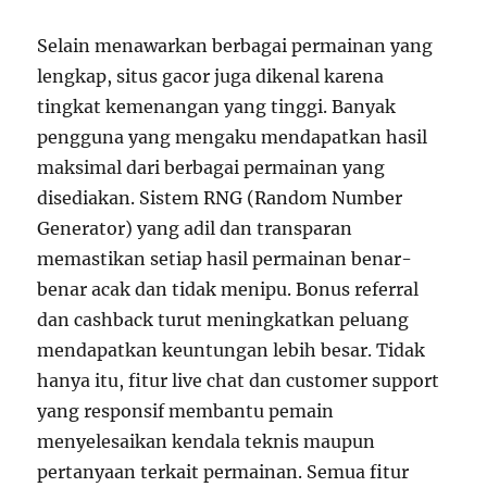
Selain menawarkan berbagai permainan yang
lengkap, situs gacor juga dikenal karena
tingkat kemenangan yang tinggi. Banyak
pengguna yang mengaku mendapatkan hasil
maksimal dari berbagai permainan yang
disediakan. Sistem RNG (Random Number
Generator) yang adil dan transparan
memastikan setiap hasil permainan benar-
benar acak dan tidak menipu. Bonus referral
dan cashback turut meningkatkan peluang
mendapatkan keuntungan lebih besar. Tidak
hanya itu, fitur live chat dan customer support
yang responsif membantu pemain
menyelesaikan kendala teknis maupun
pertanyaan terkait permainan. Semua fitur