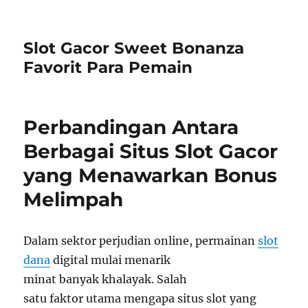
Slot Gacor Sweet Bonanza
Favorit Para Pemain
Perbandingan Antara
Berbagai Situs Slot Gacor
yang Menawarkan Bonus
Melimpah
Dalam sektor perjudian online, permainan
slot
dana
digital mulai menarik
minat banyak khalayak. Salah
satu faktor utama mengapa situs slot yang