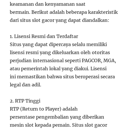
keamanan dan kenyamanan saat
bermain. Berikut adalah beberapa karakteristik
dari situs slot gacor yang dapat diandalkan:
1. Lisensi Resmi dan Terdaftar
Situs yang dapat dipercaya selalu memiliki
lisensi resmi yang dikeluarkan oleh otoritas
perjudian internasional seperti PAGCOR, MGA,
atau pemerintah lokal yang diakui. Lisensi
ini memastikan bahwa situs beroperasi secara
legal dan adil.
2. RTP Tinggi
RTP (Return to Player) adalah
persentase pengembalian yang diberikan
mesin slot kepada pemain. Situs slot gacor