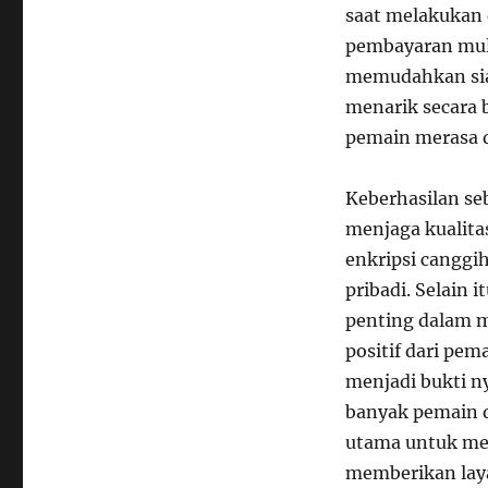
saat melakukan 
pembayaran mula
memudahkan sia
menarik secara 
pemain merasa di
Keberhasilan se
menjaga kualita
enkripsi canggi
pribadi. Selain 
penting dalam 
positif dari pe
menjadi bukti ny
banyak pemain d
utama untuk men
memberikan laya