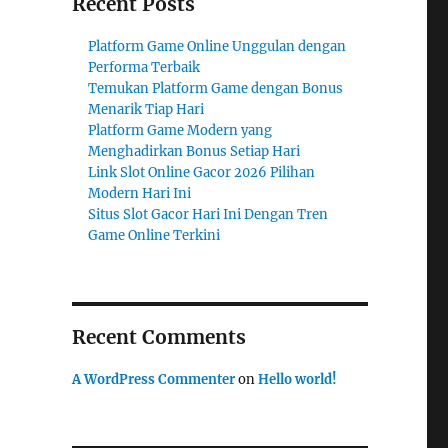
Recent Posts
Platform Game Online Unggulan dengan
Performa Terbaik
Temukan Platform Game dengan Bonus
Menarik Tiap Hari
Platform Game Modern yang
Menghadirkan Bonus Setiap Hari
Link Slot Online Gacor 2026 Pilihan
Modern Hari Ini
Situs Slot Gacor Hari Ini Dengan Tren
Game Online Terkini
Recent Comments
A WordPress Commenter
on
Hello world!