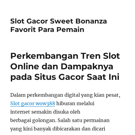
Slot Gacor Sweet Bonanza
Favorit Para Pemain
Perkembangan Tren Slot
Online dan Dampaknya
pada Situs Gacor Saat Ini
Dalam perkembangan digital yang kian pesat,
Slot gacor wow388
hiburan melalui
internet semakin disuka oleh
berbagai golongan. Salah satu permainan
yang kini banyak dibicarakan dan dicari