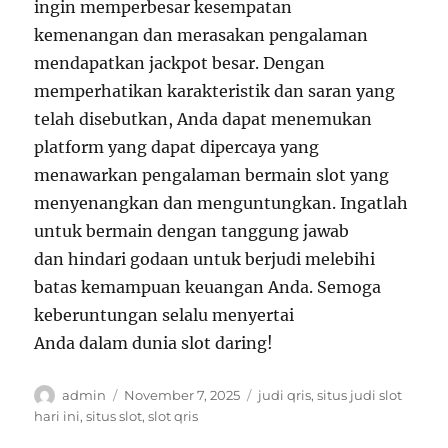
ingin memperbesar kesempatan
kemenangan dan merasakan pengalaman
mendapatkan jackpot besar. Dengan
memperhatikan karakteristik dan saran yang
telah disebutkan, Anda dapat menemukan
platform yang dapat dipercaya yang
menawarkan pengalaman bermain slot yang
menyenangkan dan menguntungkan. Ingatlah
untuk bermain dengan tanggung jawab
dan hindari godaan untuk berjudi melebihi
batas kemampuan keuangan Anda. Semoga
keberuntungan selalu menyertai
Anda dalam dunia slot daring!
Author
Posted
Tags
admin
November 7, 2025
judi qris
,
situs judi slot
on
hari ini
,
situs slot
,
slot qris