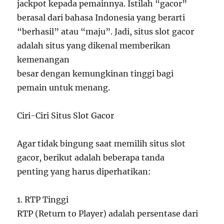
jackpot kepada pemainnya. Istilah “gacor”
berasal dari bahasa Indonesia yang berarti
“berhasil” atau “maju”. Jadi, situs slot gacor
adalah situs yang dikenal memberikan
kemenangan
besar dengan kemungkinan tinggi bagi
pemain untuk menang.
Ciri-Ciri Situs Slot Gacor
Agar tidak bingung saat memilih situs slot
gacor, berikut adalah beberapa tanda
penting yang harus diperhatikan:
1. RTP Tinggi
RTP (Return to Player) adalah persentase dari