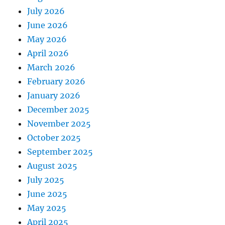
July 2026
June 2026
May 2026
April 2026
March 2026
February 2026
January 2026
December 2025
November 2025
October 2025
September 2025
August 2025
July 2025
June 2025
May 2025
April 2025