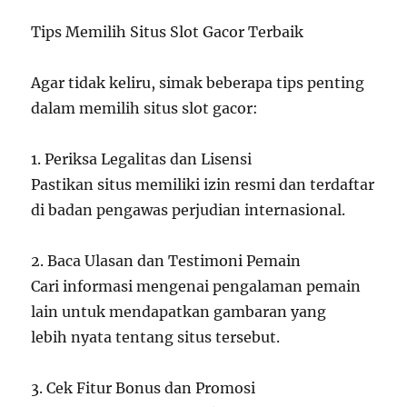
Tips Memilih Situs Slot Gacor Terbaik
Agar tidak keliru, simak beberapa tips penting
dalam memilih situs slot gacor:
1. Periksa Legalitas dan Lisensi
Pastikan situs memiliki izin resmi dan terdaftar
di badan pengawas perjudian internasional.
2. Baca Ulasan dan Testimoni Pemain
Cari informasi mengenai pengalaman pemain
lain untuk mendapatkan gambaran yang
lebih nyata tentang situs tersebut.
3. Cek Fitur Bonus dan Promosi