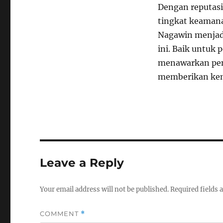
Dengan reputasi
tingkat keamana
Nagawin menjadi 
ini. Baik untuk
menawarkan pen
memberikan kem
Leave a Reply
Your email address will not be published.
Required fields
COMMENT
*