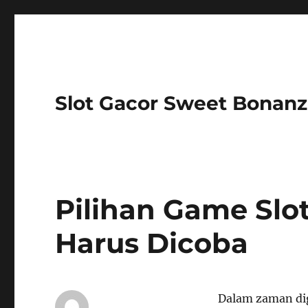
Slot Gacor Sweet Bonanz
Pilihan Game Slo
Harus Dicoba
Dalam zaman dig