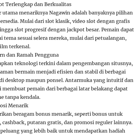
ot Terlengkap dan Berkualitas
or utama menariknya Nagawin adalah banyaknya pilihan
rsedia. Mulai dari slot klasik, video slot dengan grafis
ingga slot progresif dengan jackpot besar. Pemain dapat
i tema sesuai selera mereka, mulai dari petualangan,
film terkenal.
rn dan Ramah Pengguna
pkan teknologi terkini dalam pengembangan situsnya,
aman bermain menjadi efisien dan stabil di berbagai
 di desktop maupun ponsel. Antarmuka yang intuitif dan
membuat pemain dari berbagai latar belakang dapat
 tanpa kendala.
osi Menarik
rikan beragam bonus menarik, seperti bonus untuk
 cashback, putaran gratis, dan promosi reguler lainnya.
peluang yang lebih baik untuk mendapatkan hadiah