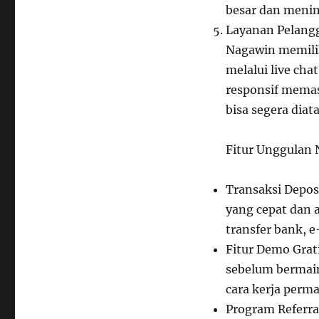
besar dan meni
Layanan Pelangg
Nagawin memilik
melalui live cha
responsif mema
bisa segera diata
Fitur Unggulan 
Transaksi Depos
yang cepat dan 
transfer bank, e
Fitur Demo Grat
sebelum bermai
cara kerja perma
Program Referr