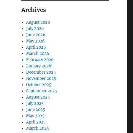
Archives
August 2026
July 2026
June 2026
May 2026
April 2026
March 2026
February 2026
January 2026
December 2025
November 2025
October 2025
September 2025
August 2025
July 2025
June 2025
May 2025
April 2025
March 2025