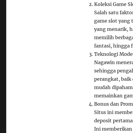
Koleksi Game Sl
Salah satu fakt
game slot yang te
yang menarik, h
memilih berbaga
fantasi, hingga 
Teknologi Mode
Nagawin menera
sehingga pengal
perangkat, baik
mudah dipahami 
memainkan game
Bonus dan Prom
Situs ini membe
deposit pertama,
Ini memberikan 