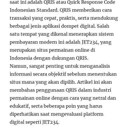
saat ini adalah QRIS atau Quick Response Code
Indonesian Standard. QRIS memberikan cara
transaksi yang cepat, praktis, serta mendukung
berbagai jenis aplikasi dompet digital. Salah
satu tempat yang dikenal menerapkan sistem
pembayaran modern ini adalah JET234, yang
merupakan situs permainan online di
Indonesia dengan dukungan QRIS.
Namun, sangat penting untuk menganalisis
informasi secara objektif sebelum menentukan
situs mana yang akan dipilih. Artikel ini akan
membahas penggunaan QRIS dalam industri
permainan online dengan cara yang netral dan
edukatif, serta beberapa poin yang harus
diperhatikan saat mengevaluasi platform
digital seperti JET234.