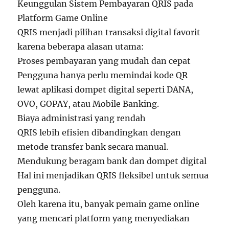
Keunggulan Sistem Pembayaran QRIS pada
Platform Game Online
QRIS menjadi pilihan transaksi digital favorit
karena beberapa alasan utama:
Proses pembayaran yang mudah dan cepat
Pengguna hanya perlu memindai kode QR
lewat aplikasi dompet digital seperti DANA,
OVO, GOPAY, atau Mobile Banking.
Biaya administrasi yang rendah
QRIS lebih efisien dibandingkan dengan
metode transfer bank secara manual.
Mendukung beragam bank dan dompet digital
Hal ini menjadikan QRIS fleksibel untuk semua
pengguna.
Oleh karena itu, banyak pemain game online
yang mencari platform yang menyediakan