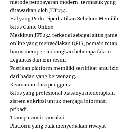
metode pembayaran modern, termasuk yang
ditawarkan oleh JET234.
Hal yang Perlu Diperhatikan Sebelum Memilih
Situs Game Online
Meskipun JET234 terkenal sebagai situs game
online yang menyediakan QRIS, pemain tetap
harus mempertimbangkan beberapa faktor:
Legalitas dan izin resmi
Pastikan platform memiliki sertifikat atau izin
dari badan yang berwenang.
Keamanan data pengguna
Situs yang profesional biasanya menerapkan
sistem enkripsi untuk menjaga informasi
pribadi.
Transparansi transaksi
Platform yang baik menyediakan riwayat