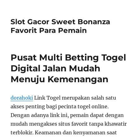
Slot Gacor Sweet Bonanza
Favorit Para Pemain
Pusat Multi Betting Togel
Digital Jalan Mudah
Menuju Kemenangan
dorahoki
Link Togel merupakan salah satu
akses penting bagi pecinta togel online.
Dengan adanya link ini, pemain dapat dengan
mudah mengakses situs favorit tanpa khawatir
terblokir. Keamanan dan kenyamanan saat