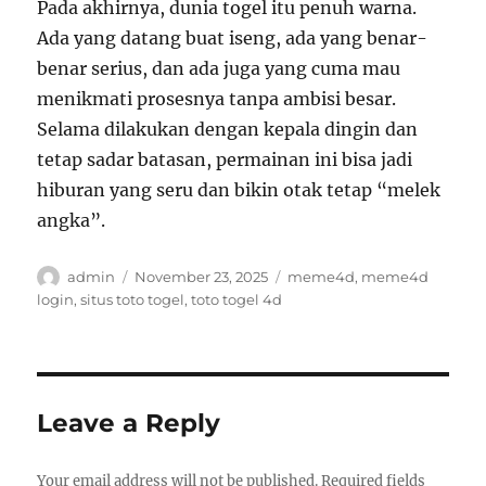
Pada akhirnya, dunia togel itu penuh warna.
Ada yang datang buat iseng, ada yang benar-
benar serius, dan ada juga yang cuma mau
menikmati prosesnya tanpa ambisi besar.
Selama dilakukan dengan kepala dingin dan
tetap sadar batasan, permainan ini bisa jadi
hiburan yang seru dan bikin otak tetap “melek
angka”.
Author
Posted
Tags
admin
November 23, 2025
meme4d
,
meme4d
on
login
,
situs toto togel
,
toto togel 4d
Leave a Reply
Your email address will not be published.
Required fields