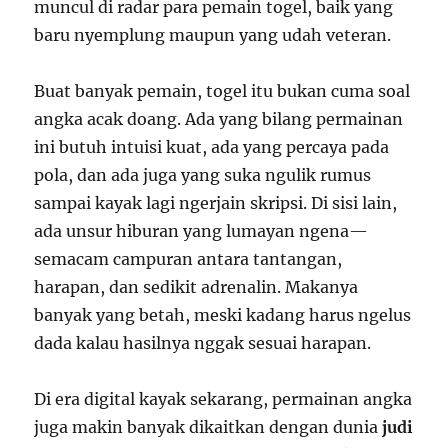
muncul di radar para pemain togel, baik yang
baru nyemplung maupun yang udah veteran.
Buat banyak pemain, togel itu bukan cuma soal
angka acak doang. Ada yang bilang permainan
ini butuh intuisi kuat, ada yang percaya pada
pola, dan ada juga yang suka ngulik rumus
sampai kayak lagi ngerjain skripsi. Di sisi lain,
ada unsur hiburan yang lumayan ngena—
semacam campuran antara tantangan,
harapan, dan sedikit adrenalin. Makanya
banyak yang betah, meski kadang harus ngelus
dada kalau hasilnya nggak sesuai harapan.
Di era digital kayak sekarang, permainan angka
juga makin banyak dikaitkan dengan dunia
judi