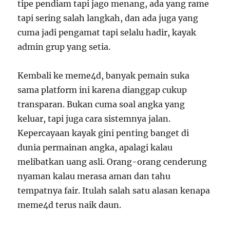
tipe pendiam tapi jago menang, ada yang rame
tapi sering salah langkah, dan ada juga yang
cuma jadi pengamat tapi selalu hadir, kayak
admin grup yang setia.
Kembali ke meme4d, banyak pemain suka
sama platform ini karena dianggap cukup
transparan. Bukan cuma soal angka yang
keluar, tapi juga cara sistemnya jalan.
Kepercayaan kayak gini penting banget di
dunia permainan angka, apalagi kalau
melibatkan uang asli. Orang-orang cenderung
nyaman kalau merasa aman dan tahu
tempatnya fair. Itulah salah satu alasan kenapa
meme4d terus naik daun.