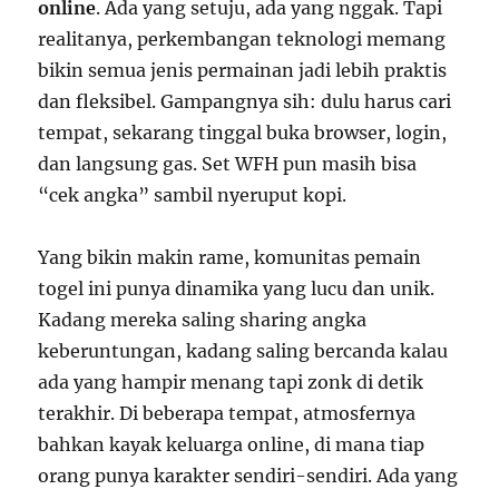
online
. Ada yang setuju, ada yang nggak. Tapi
realitanya, perkembangan teknologi memang
bikin semua jenis permainan jadi lebih praktis
dan fleksibel. Gampangnya sih: dulu harus cari
tempat, sekarang tinggal buka browser, login,
dan langsung gas. Set WFH pun masih bisa
“cek angka” sambil nyeruput kopi.
Yang bikin makin rame, komunitas pemain
togel ini punya dinamika yang lucu dan unik.
Kadang mereka saling sharing angka
keberuntungan, kadang saling bercanda kalau
ada yang hampir menang tapi zonk di detik
terakhir. Di beberapa tempat, atmosfernya
bahkan kayak keluarga online, di mana tiap
orang punya karakter sendiri-sendiri. Ada yang