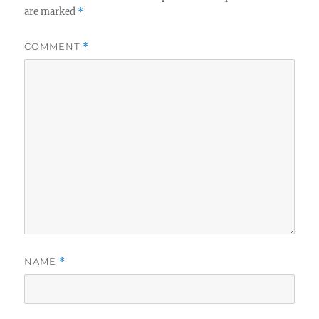
are marked
*
COMMENT
*
NAME
*