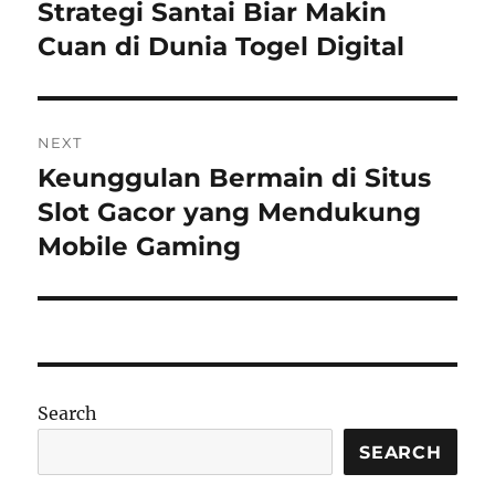
navigation
Strategi Santai Biar Makin
Previous
post:
Cuan di Dunia Togel Digital
NEXT
Keunggulan Bermain di Situs
Next
post:
Slot Gacor yang Mendukung
Mobile Gaming
Search
SEARCH