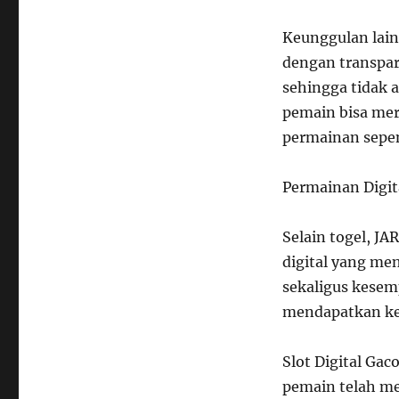
Keunggulan lain
dengan transpar
sehingga tidak a
pemain bisa mer
permainan sepe
Permainan Digi
Selain togel, J
digital yang men
sekaligus kese
mendapatkan ke
Slot Digital Gac
pemain telah me