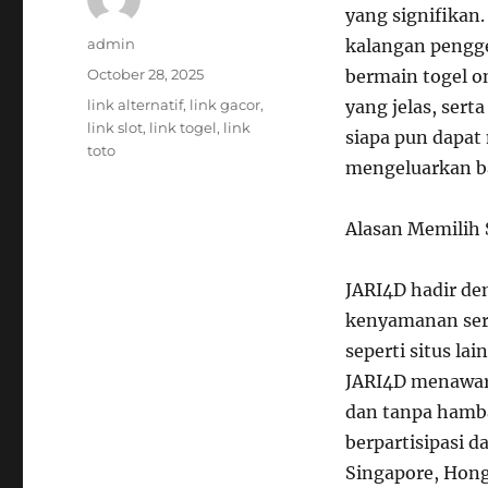
yang signifikan
Author
admin
kalangan pengg
Posted
October 28, 2025
bermain togel o
on
Tags
link alternatif
,
link gacor
,
yang jelas, ser
link slot
,
link togel
,
link
siapa pun dapat
toto
mengeluarkan b
Alasan Memilih 
JARI4D hadir d
kenyamanan ser
seperti situs la
JARI4D menawar
dan tanpa hamba
berpartisipasi d
Singapore, Hon