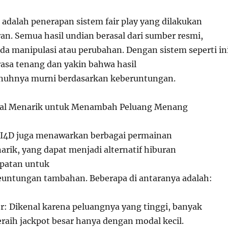
 adalah penerapan sistem fair play yang dilakukan
an. Semua hasil undian berasal dari sumber resmi,
da manipulasi atau perubahan. Dengan sistem seperti ini
asa tenang dan yakin bahwa hasil
nuhnya murni berdasarkan keberuntungan.
tal Menarik untuk Menambah Peluang Menang
ARI4D juga menawarkan berbagai permainan
arik, yang dapat menjadi alternatif hiburan
mpatan untuk
untungan tambahan. Beberapa di antaranya adalah:
or: Dikenal karena peluangnya yang tinggi, banyak
raih jackpot besar hanya dengan modal kecil.