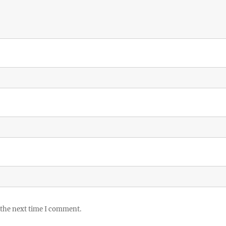
 the next time I comment.