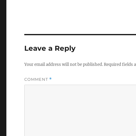
Leave a Reply
Your email address will not be published.
Required fields
COMMENT
*