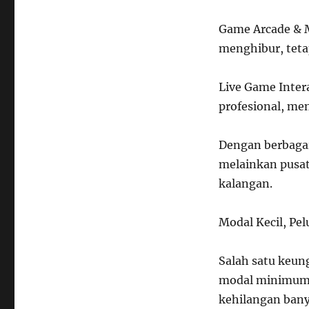
Game Arcade & 
menghibur, teta
Live Game Inter
profesional, me
Dengan berbagai 
melainkan pusat
kalangan.
Modal Kecil, Pe
Salah satu keun
modal minimum y
kehilangan ban