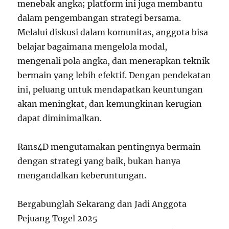
menebak angka; platform ini juga membantu
dalam pengembangan strategi bersama.
Melalui diskusi dalam komunitas, anggota bisa
belajar bagaimana mengelola modal,
mengenali pola angka, dan menerapkan teknik
bermain yang lebih efektif. Dengan pendekatan
ini, peluang untuk mendapatkan keuntungan
akan meningkat, dan kemungkinan kerugian
dapat diminimalkan.
Rans4D mengutamakan pentingnya bermain
dengan strategi yang baik, bukan hanya
mengandalkan keberuntungan.
Bergabunglah Sekarang dan Jadi Anggota
Pejuang Togel 2025