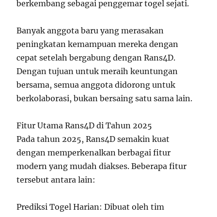
berkembang sebagai penggemar togel sejati.
Banyak anggota baru yang merasakan
peningkatan kemampuan mereka dengan
cepat setelah bergabung dengan Rans4D.
Dengan tujuan untuk meraih keuntungan
bersama, semua anggota didorong untuk
berkolaborasi, bukan bersaing satu sama lain.
Fitur Utama Rans4D di Tahun 2025
Pada tahun 2025, Rans4D semakin kuat
dengan memperkenalkan berbagai fitur
modern yang mudah diakses. Beberapa fitur
tersebut antara lain:
Prediksi Togel Harian: Dibuat oleh tim