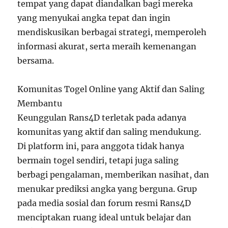
tempat yang dapat diandalkan bagi mereka
yang menyukai angka tepat dan ingin
mendiskusikan berbagai strategi, memperoleh
informasi akurat, serta meraih kemenangan
bersama.
Komunitas Togel Online yang Aktif dan Saling
Membantu
Keunggulan Rans4D terletak pada adanya
komunitas yang aktif dan saling mendukung.
Di platform ini, para anggota tidak hanya
bermain togel sendiri, tetapi juga saling
berbagi pengalaman, memberikan nasihat, dan
menukar prediksi angka yang berguna. Grup
pada media sosial dan forum resmi Rans4D
menciptakan ruang ideal untuk belajar dan