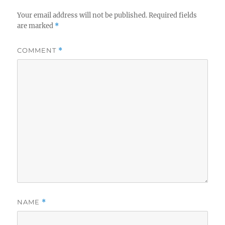
Your email address will not be published.
Required fields
are marked
*
COMMENT
*
NAME
*