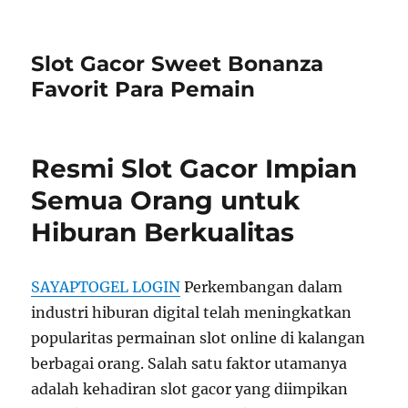
Slot Gacor Sweet Bonanza
Favorit Para Pemain
Resmi Slot Gacor Impian
Semua Orang untuk
Hiburan Berkualitas
SAYAPTOGEL LOGIN
Perkembangan dalam
industri hiburan digital telah meningkatkan
popularitas permainan slot online di kalangan
berbagai orang. Salah satu faktor utamanya
adalah kehadiran slot gacor yang diimpikan