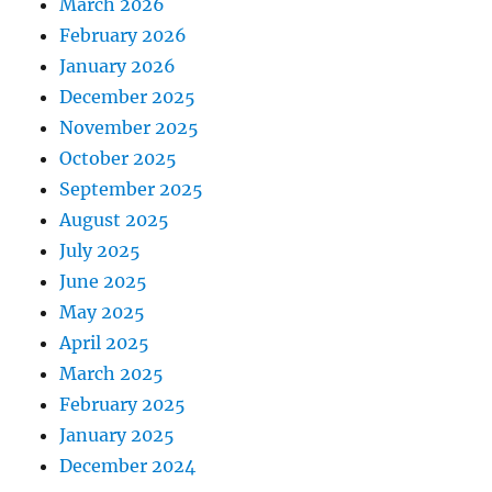
March 2026
February 2026
January 2026
December 2025
November 2025
October 2025
September 2025
August 2025
July 2025
June 2025
May 2025
April 2025
March 2025
February 2025
January 2025
December 2024