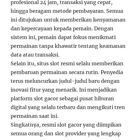
profesional 24 jam, transaksi yang cepat,
hingga beragam metode pembayaran. Semua
ini ditujukan untuk memberikan kenyamanan
dan kepercayaan kepada pemain. Dengan
sistem ini, pemain dapat fokus menikmati
permainan tanpa khawatir tentang keamanan
data atau transaksi.
Selain itu, situs slot resmi selalu memberikan
pembaruan permainan secara rutin. Penyedia
terus meluncurkan judul-judul baru dengan
inovasi fitur yang menarik. Ini menjadikan
platform slot gacor sebagai pusat hiburan
digital yang selalu terbaru dan mengikuti tren
permainan saat ini.
Singkatnya, resmi slot gacor yang diimpikan
semua orang dan slot provider yang lengkap