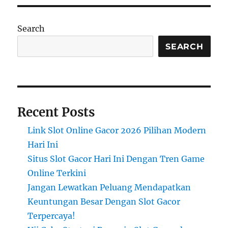
Search
SEARCH
Recent Posts
Link Slot Online Gacor 2026 Pilihan Modern
Hari Ini
Situs Slot Gacor Hari Ini Dengan Tren Game
Online Terkini
Jangan Lewatkan Peluang Mendapatkan
Keuntungan Besar Dengan Slot Gacor
Terpercaya!