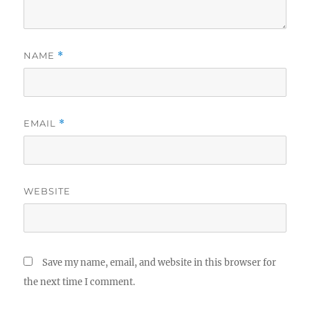
NAME
*
EMAIL
*
WEBSITE
Save my name, email, and website in this browser for
the next time I comment.