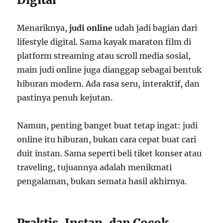
Menariknya,
judi online
udah jadi bagian dari
lifestyle digital. Sama kayak maraton film di
platform streaming atau scroll media sosial,
main judi online juga dianggap sebagai bentuk
hiburan modern. Ada rasa seru, interaktif, dan
pastinya penuh kejutan.
Namun, penting banget buat tetap ingat: judi
online itu hiburan, bukan cara cepat buat cari
duit instan. Sama seperti beli tiket konser atau
traveling, tujuannya adalah menikmati
pengalaman, bukan semata hasil akhirnya.
Praktis, Instan, dan Cocok