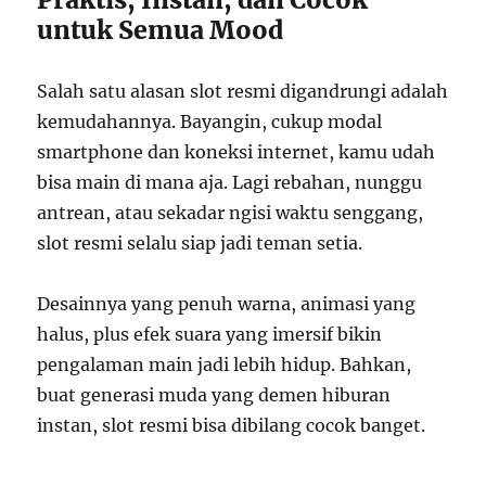
untuk Semua Mood
Salah satu alasan slot resmi digandrungi adalah
kemudahannya. Bayangin, cukup modal
smartphone dan koneksi internet, kamu udah
bisa main di mana aja. Lagi rebahan, nunggu
antrean, atau sekadar ngisi waktu senggang,
slot resmi selalu siap jadi teman setia.
Desainnya yang penuh warna, animasi yang
halus, plus efek suara yang imersif bikin
pengalaman main jadi lebih hidup. Bahkan,
buat generasi muda yang demen hiburan
instan, slot resmi bisa dibilang cocok banget.