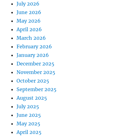
July 2026
June 2026
May 2026
April 2026
March 2026
February 2026
January 2026
December 2025
November 2025
October 2025
September 2025
August 2025
July 2025
June 2025
May 2025
April 2025