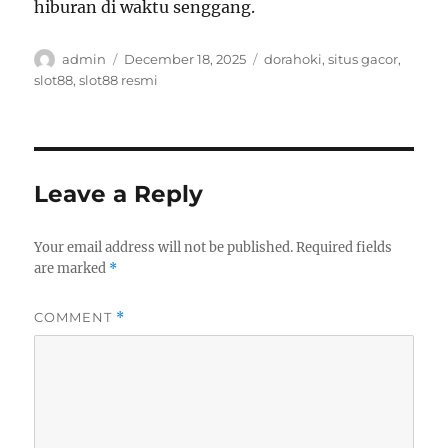
hiburan di waktu senggang.
Author
Posted
Tags
admin
December 18, 2025
dorahoki
,
situs gacor
,
on
slot88
,
slot88 resmi
Leave a Reply
Your email address will not be published.
Required fields
are marked
*
COMMENT
*