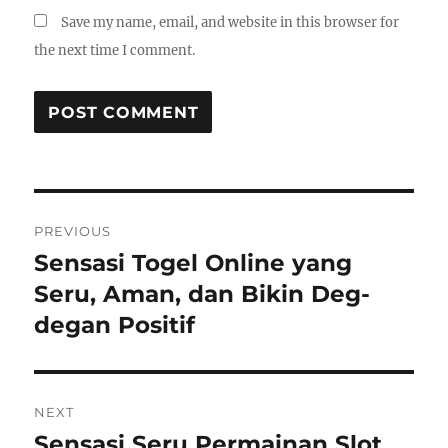
Save my name, email, and website in this browser for
the next time I comment.
Post
PREVIOUS
navigation
Sensasi Togel Online yang
Previous
post:
Seru, Aman, dan Bikin Deg-
degan Positif
NEXT
Sensasi Seru Permainan Slot
Next