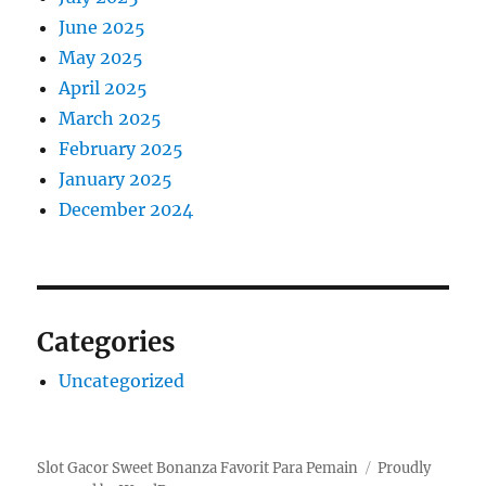
June 2025
May 2025
April 2025
March 2025
February 2025
January 2025
December 2024
Categories
Uncategorized
Slot Gacor Sweet Bonanza Favorit Para Pemain
Proudly