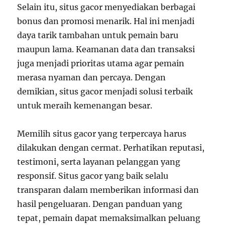
Selain itu, situs gacor menyediakan berbagai
bonus dan promosi menarik. Hal ini menjadi
daya tarik tambahan untuk pemain baru
maupun lama. Keamanan data dan transaksi
juga menjadi prioritas utama agar pemain
merasa nyaman dan percaya. Dengan
demikian, situs gacor menjadi solusi terbaik
untuk meraih kemenangan besar.
Memilih situs gacor yang terpercaya harus
dilakukan dengan cermat. Perhatikan reputasi,
testimoni, serta layanan pelanggan yang
responsif. Situs gacor yang baik selalu
transparan dalam memberikan informasi dan
hasil pengeluaran. Dengan panduan yang
tepat, pemain dapat memaksimalkan peluang