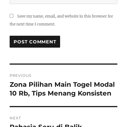
Save my name, email, and website in this browser for
the next time I comment.
Post
PREVIOUS
navigation
Zona Pilihan Main Togel Modal
Previous
post:
10 Rb, Tips Menang Konsisten
NEXT
Next