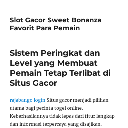
Slot Gacor Sweet Bonanza
Favorit Para Pemain
Sistem Peringkat dan
Level yang Membuat
Pemain Tetap Terlibat di
Situs Gacor
rajabango login
Situs gacor menjadi pilihan
utama bagi pecinta togel online.
Keberhasilannya tidak lepas dari fitur lengkap
dan informasi terpercaya yang disajikan.