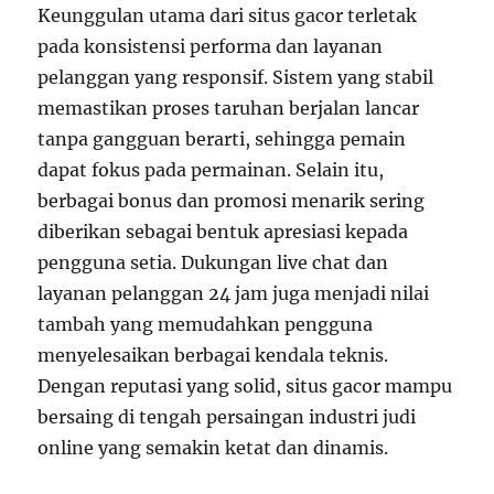
Keunggulan utama dari situs gacor terletak
pada konsistensi performa dan layanan
pelanggan yang responsif. Sistem yang stabil
memastikan proses taruhan berjalan lancar
tanpa gangguan berarti, sehingga pemain
dapat fokus pada permainan. Selain itu,
berbagai bonus dan promosi menarik sering
diberikan sebagai bentuk apresiasi kepada
pengguna setia. Dukungan live chat dan
layanan pelanggan 24 jam juga menjadi nilai
tambah yang memudahkan pengguna
menyelesaikan berbagai kendala teknis.
Dengan reputasi yang solid, situs gacor mampu
bersaing di tengah persaingan industri judi
online yang semakin ketat dan dinamis.