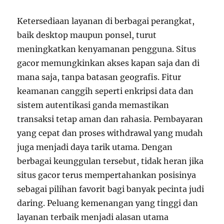
Ketersediaan layanan di berbagai perangkat,
baik desktop maupun ponsel, turut
meningkatkan kenyamanan pengguna. Situs
gacor memungkinkan akses kapan saja dan di
mana saja, tanpa batasan geografis. Fitur
keamanan canggih seperti enkripsi data dan
sistem autentikasi ganda memastikan
transaksi tetap aman dan rahasia. Pembayaran
yang cepat dan proses withdrawal yang mudah
juga menjadi daya tarik utama. Dengan
berbagai keunggulan tersebut, tidak heran jika
situs gacor terus mempertahankan posisinya
sebagai pilihan favorit bagi banyak pecinta judi
daring. Peluang kemenangan yang tinggi dan
layanan terbaik menjadi alasan utama