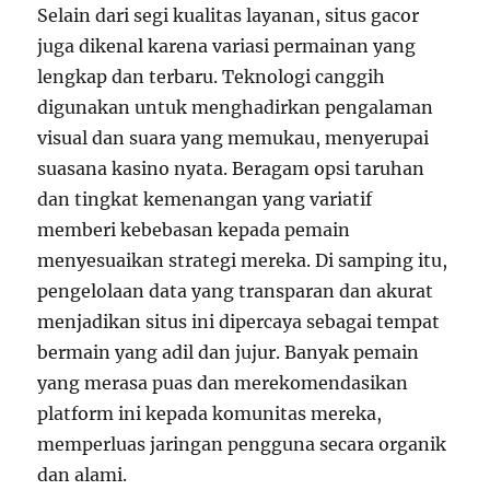
Selain dari segi kualitas layanan, situs gacor
juga dikenal karena variasi permainan yang
lengkap dan terbaru. Teknologi canggih
digunakan untuk menghadirkan pengalaman
visual dan suara yang memukau, menyerupai
suasana kasino nyata. Beragam opsi taruhan
dan tingkat kemenangan yang variatif
memberi kebebasan kepada pemain
menyesuaikan strategi mereka. Di samping itu,
pengelolaan data yang transparan dan akurat
menjadikan situs ini dipercaya sebagai tempat
bermain yang adil dan jujur. Banyak pemain
yang merasa puas dan merekomendasikan
platform ini kepada komunitas mereka,
memperluas jaringan pengguna secara organik
dan alami.