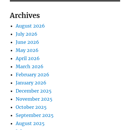
Archives
August 2026
July 2026
June 2026
May 2026
April 2026
March 2026
February 2026
January 2026
December 2025
November 2025
October 2025
September 2025
August 2025