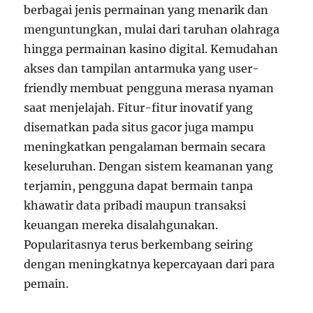
berbagai jenis permainan yang menarik dan
menguntungkan, mulai dari taruhan olahraga
hingga permainan kasino digital. Kemudahan
akses dan tampilan antarmuka yang user-
friendly membuat pengguna merasa nyaman
saat menjelajah. Fitur-fitur inovatif yang
disematkan pada situs gacor juga mampu
meningkatkan pengalaman bermain secara
keseluruhan. Dengan sistem keamanan yang
terjamin, pengguna dapat bermain tanpa
khawatir data pribadi maupun transaksi
keuangan mereka disalahgunakan.
Popularitasnya terus berkembang seiring
dengan meningkatnya kepercayaan dari para
pemain.