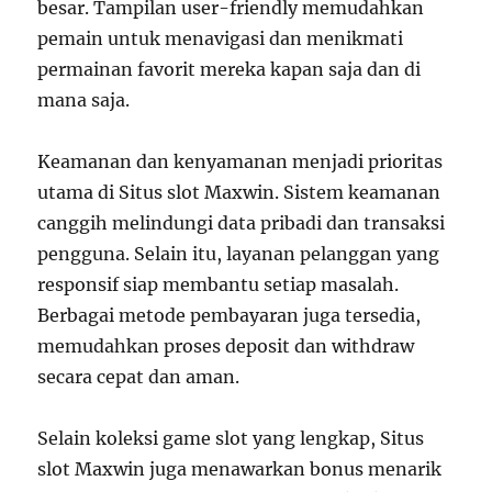
besar. Tampilan user-friendly memudahkan
pemain untuk menavigasi dan menikmati
permainan favorit mereka kapan saja dan di
mana saja.
Keamanan dan kenyamanan menjadi prioritas
utama di Situs slot Maxwin. Sistem keamanan
canggih melindungi data pribadi dan transaksi
pengguna. Selain itu, layanan pelanggan yang
responsif siap membantu setiap masalah.
Berbagai metode pembayaran juga tersedia,
memudahkan proses deposit dan withdraw
secara cepat dan aman.
Selain koleksi game slot yang lengkap, Situs
slot Maxwin juga menawarkan bonus menarik