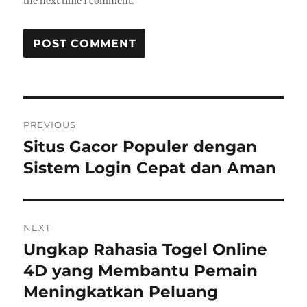
the next time I comment.
Post
PREVIOUS
navigation
Situs Gacor Populer dengan
Previous
post:
Sistem Login Cepat dan Aman
NEXT
Ungkap Rahasia Togel Online
Next
post:
4D yang Membantu Pemain
Meningkatkan Peluang