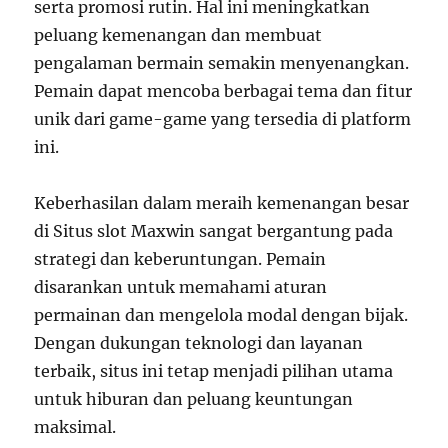
serta promosi rutin. Hal ini meningkatkan
peluang kemenangan dan membuat
pengalaman bermain semakin menyenangkan.
Pemain dapat mencoba berbagai tema dan fitur
unik dari game-game yang tersedia di platform
ini.
Keberhasilan dalam meraih kemenangan besar
di Situs slot Maxwin sangat bergantung pada
strategi dan keberuntungan. Pemain
disarankan untuk memahami aturan
permainan dan mengelola modal dengan bijak.
Dengan dukungan teknologi dan layanan
terbaik, situs ini tetap menjadi pilihan utama
untuk hiburan dan peluang keuntungan
maksimal.