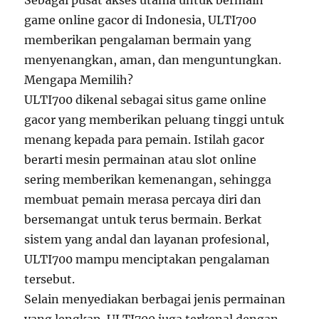
Sebagai pusat akses utama untuk bermain
game online gacor di Indonesia, ULTI700
memberikan pengalaman bermain yang
menyenangkan, aman, dan menguntungkan.
Mengapa Memilih?
ULTI700 dikenal sebagai situs game online
gacor yang memberikan peluang tinggi untuk
menang kepada para pemain. Istilah gacor
berarti mesin permainan atau slot online
sering memberikan kemenangan, sehingga
membuat pemain merasa percaya diri dan
bersemangat untuk terus bermain. Berkat
sistem yang andal dan layanan profesional,
ULTI700 mampu menciptakan pengalaman
tersebut.
Selain menyediakan berbagai jenis permainan