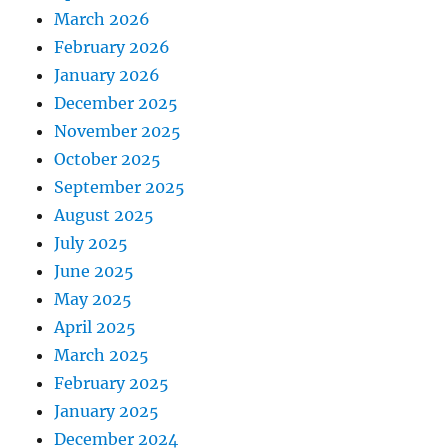
March 2026
February 2026
January 2026
December 2025
November 2025
October 2025
September 2025
August 2025
July 2025
June 2025
May 2025
April 2025
March 2025
February 2025
January 2025
December 2024