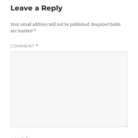
Leave a Reply
Your email address will not be published.
Required fields
are marked
*
COMMENT
*