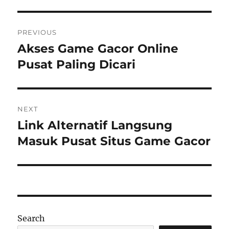
Post
PREVIOUS
navigation
Akses Game Gacor Online
Previous
post:
Pusat Paling Dicari
NEXT
Link Alternatif Langsung
Next
post:
Masuk Pusat Situs Game Gacor
Search