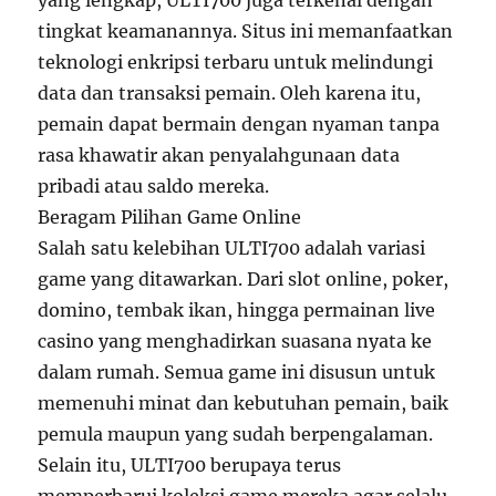
yang lengkap, ULTI700 juga terkenal dengan
tingkat keamanannya. Situs ini memanfaatkan
teknologi enkripsi terbaru untuk melindungi
data dan transaksi pemain. Oleh karena itu,
pemain dapat bermain dengan nyaman tanpa
rasa khawatir akan penyalahgunaan data
pribadi atau saldo mereka.
Beragam Pilihan Game Online
Salah satu kelebihan ULTI700 adalah variasi
game yang ditawarkan. Dari slot online, poker,
domino, tembak ikan, hingga permainan live
casino yang menghadirkan suasana nyata ke
dalam rumah. Semua game ini disusun untuk
memenuhi minat dan kebutuhan pemain, baik
pemula maupun yang sudah berpengalaman.
Selain itu, ULTI700 berupaya terus