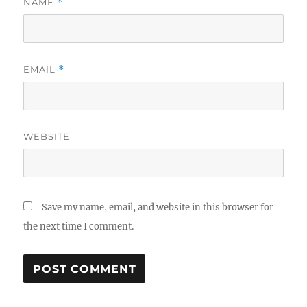
NAME
*
EMAIL
*
WEBSITE
Save my name, email, and website in this browser for
the next time I comment.