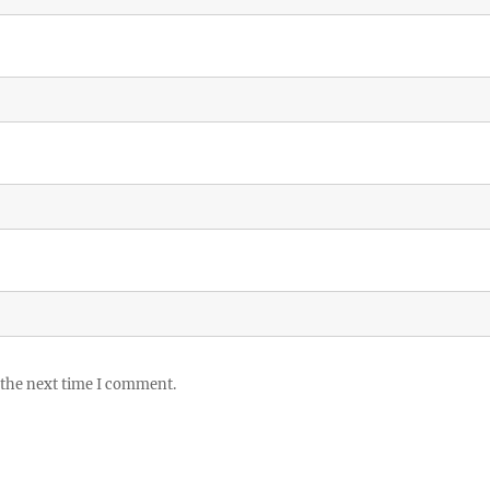
 the next time I comment.