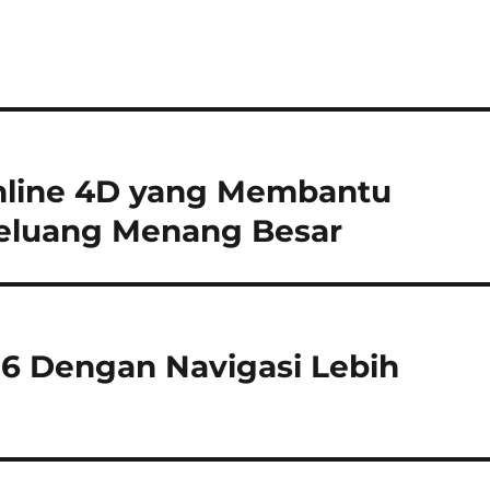
nline 4D yang Membantu
eluang Menang Besar
26 Dengan Navigasi Lebih