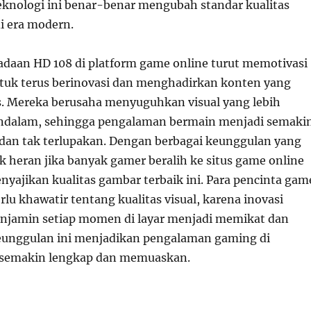
nologi ini benar-benar mengubah standar kualitas
di era modern.
adaan HD 108 di platform game online turut memotivasi
uk terus berinovasi dan menghadirkan konten yang
as. Mereka berusaha menyuguhkan visual yang lebih
endalam, sehingga pengalaman bermain menjadi semaki
an tak terlupakan. Dengan berbagai keunggulan yang
k heran jika banyak gamer beralih ke situs game online
ajikan kualitas gambar terbaik ini. Para pencinta gam
erlu khawatir tentang kualitas visual, karena inovasi
enjamin setiap momen di layar menjadi memikat dan
eunggulan ini menjadikan pengalaman gaming di
l semakin lengkap dan memuaskan.