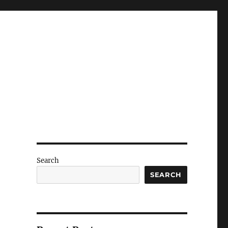
Search
SEARCH