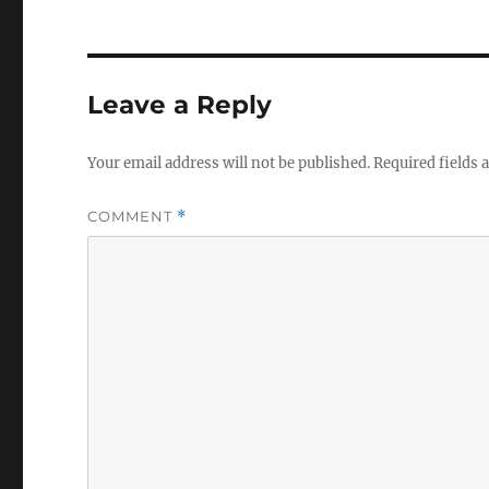
Leave a Reply
Your email address will not be published.
Required fields
COMMENT
*