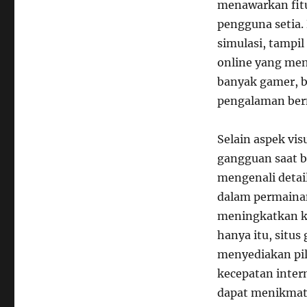
menawarkan fitu
pengguna setia. 
simulasi, tampil
online yang men
banyak gamer, b
pengalaman berm
Selain aspek vi
gangguan saat 
mengenali detail
dalam permainan
meningkatkan ke
hanya itu, situ
menyediakan pil
kecepatan inter
dapat menikmati