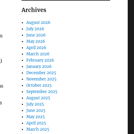
Archives
August 2026
July 2026
an
June 2026
May 2026
April 2026
March 2026
i
February 2026
January 2026
December 2025
November 2025
us
October 2025
September 2025
August 2025
a
July 2025
June 2025
May 2025
April 2025
March 2025