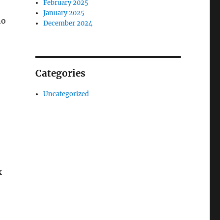
February 2025
January 2025
no
December 2024
Categories
Uncategorized
k