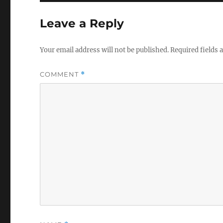
Leave a Reply
Your email address will not be published.
Required fields
COMMENT
*