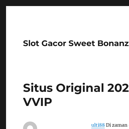
Slot Gacor Sweet Bonanz
Situs Original 20
VVIP
ulti88
Di zaman 