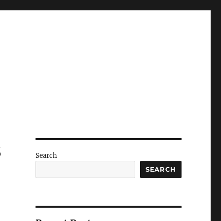
s
Search
SEARCH