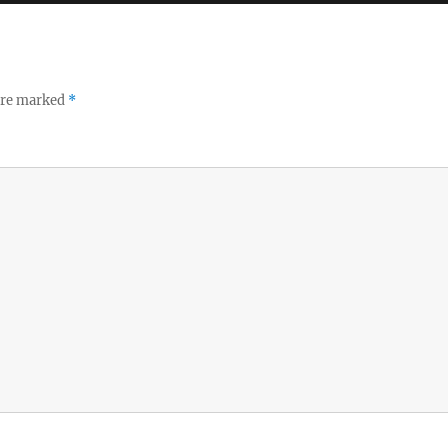
 are marked
*