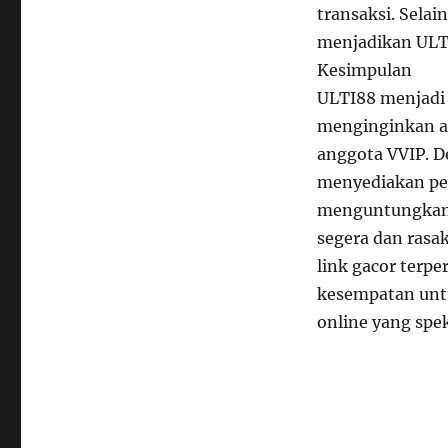
transaksi. Selai
menjadikan ULTI8
Kesimpulan
ULTI88 menjadi p
menginginkan aks
anggota VVIP. D
menyediakan pe
menguntungkan d
segera dan rasa
link gacor terpe
kesempatan unt
online yang spe