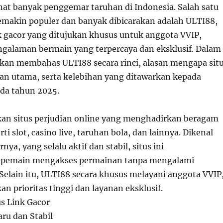
at banyak penggemar taruhan di Indonesia. Salah satu
emakin populer dan banyak dibicarakan adalah ULTI88,
nk gacor yang ditujukan khusus untuk anggota VVIP,
alaman bermain yang terpercaya dan eksklusif. Dalam
a akan membahas ULTI88 secara rinci, alasan mengapa sit
ihan utama, serta kelebihan yang ditawarkan kepada
da tahun 2025.
an situs perjudian online yang menghadirkan beragam
ti slot, casino live, taruhan bola, dan lainnya. Dikenal
nya, yang selalu aktif dan stabil, situs ini
pemain mengakses permainan tanpa mengalami
Selain itu, ULTI88 secara khusus melayani anggota VVIP
 prioritas tinggi dan layanan eksklusif.
s Link Gacor
ru dan Stabil