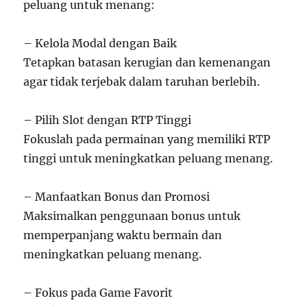
peluang untuk menang:
– Kelola Modal dengan Baik
Tetapkan batasan kerugian dan kemenangan
agar tidak terjebak dalam taruhan berlebih.
– Pilih Slot dengan RTP Tinggi
Fokuslah pada permainan yang memiliki RTP
tinggi untuk meningkatkan peluang menang.
– Manfaatkan Bonus dan Promosi
Maksimalkan penggunaan bonus untuk
memperpanjang waktu bermain dan
meningkatkan peluang menang.
– Fokus pada Game Favorit