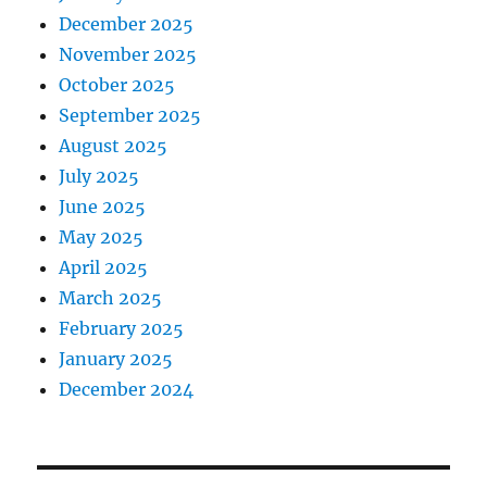
December 2025
November 2025
October 2025
September 2025
August 2025
July 2025
June 2025
May 2025
April 2025
March 2025
February 2025
January 2025
December 2024