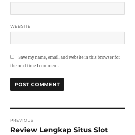
WEBSITE
Save my name, email, and website in this browser for
the next time I comment.
Post
PREVIOUS
navigation
Review Lengkap Situs Slot
Previous