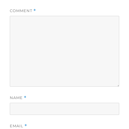
COMMENT
*
NAME
*
EMAIL
*