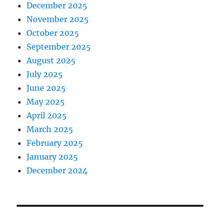
December 2025
November 2025
October 2025
September 2025
August 2025
July 2025
June 2025
May 2025
April 2025
March 2025
February 2025
January 2025
December 2024