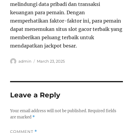
melindungi data pribadi dan transaksi
keuangan para pemain. Dengan
memperhatikan faktor-faktor ini, para pemain
dapat menemukan situs slot gacor terbaik yang
memberikan peluang terbaik untuk
mendapatkan jackpot besar.
Author
Posted
admin
March 23, 2025
on
Leave a Reply
Your email address will not be published.
Required fields
are marked
*
COMMENT
*