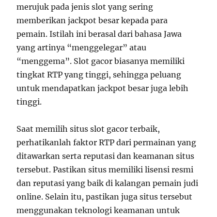
merujuk pada jenis slot yang sering
memberikan jackpot besar kepada para
pemain. Istilah ini berasal dari bahasa Jawa
yang artinya “menggelegar” atau
“menggema”. Slot gacor biasanya memiliki
tingkat RTP yang tinggi, sehingga peluang
untuk mendapatkan jackpot besar juga lebih
tinggi.
Saat memilih situs slot gacor terbaik,
perhatikanlah faktor RTP dari permainan yang
ditawarkan serta reputasi dan keamanan situs
tersebut. Pastikan situs memiliki lisensi resmi
dan reputasi yang baik di kalangan pemain judi
online. Selain itu, pastikan juga situs tersebut
menggunakan teknologi keamanan untuk