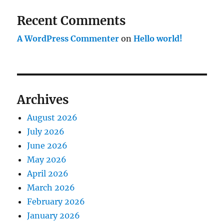
Recent Comments
A WordPress Commenter
on
Hello world!
Archives
August 2026
July 2026
June 2026
May 2026
April 2026
March 2026
February 2026
January 2026