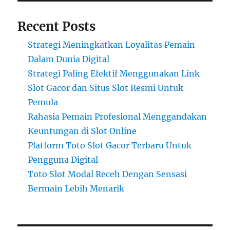
Recent Posts
Strategi Meningkatkan Loyalitas Pemain
Dalam Dunia Digital
Strategi Paling Efektif Menggunakan Link
Slot Gacor dan Situs Slot Resmi Untuk
Pemula
Rahasia Pemain Profesional Menggandakan
Keuntungan di Slot Online
Platform Toto Slot Gacor Terbaru Untuk
Pengguna Digital
Toto Slot Modal Receh Dengan Sensasi
Bermain Lebih Menarik