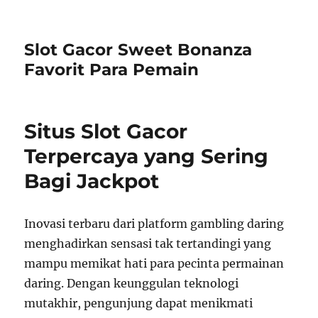
Slot Gacor Sweet Bonanza
Favorit Para Pemain
Situs Slot Gacor
Terpercaya yang Sering
Bagi Jackpot
Inovasi terbaru dari platform gambling daring
menghadirkan sensasi tak tertandingi yang
mampu memikat hati para pecinta permainan
daring. Dengan keunggulan teknologi
mutakhir, pengunjung dapat menikmati