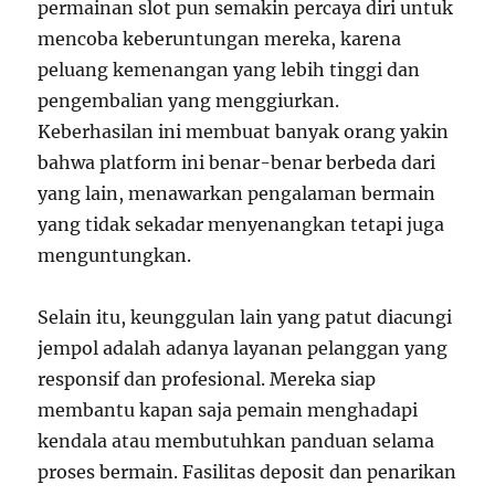
permainan slot pun semakin percaya diri untuk
mencoba keberuntungan mereka, karena
peluang kemenangan yang lebih tinggi dan
pengembalian yang menggiurkan.
Keberhasilan ini membuat banyak orang yakin
bahwa platform ini benar-benar berbeda dari
yang lain, menawarkan pengalaman bermain
yang tidak sekadar menyenangkan tetapi juga
menguntungkan.
Selain itu, keunggulan lain yang patut diacungi
jempol adalah adanya layanan pelanggan yang
responsif dan profesional. Mereka siap
membantu kapan saja pemain menghadapi
kendala atau membutuhkan panduan selama
proses bermain. Fasilitas deposit dan penarikan