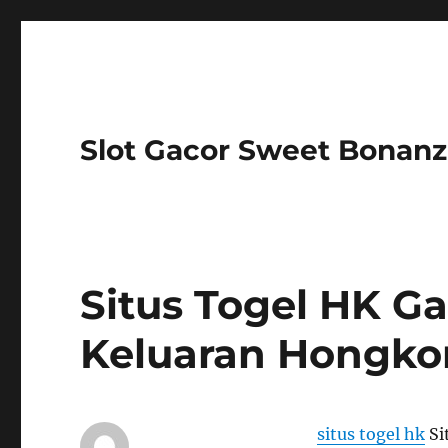
Slot Gacor Sweet Bonanz
Situs Togel HK G
Keluaran Hongko
situs togel hk
Si