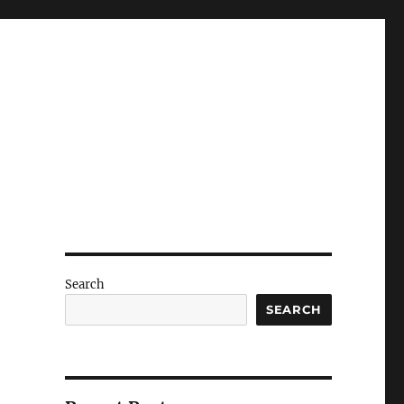
Search
SEARCH