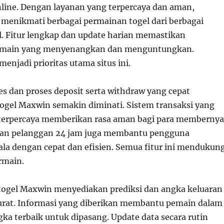
nline. Dengan layanan yang terpercaya dan aman,
menikmati berbagai permainan togel dari berbagai
l. Fitur lengkap dan update harian memastikan
rmain yang menyenangkan dan menguntungkan.
njadi prioritas utama situs ini.
 dan proses deposit serta withdraw yang cepat
ogel Maxwin semakin diminati. Sistem transaksi yang
terpercaya memberikan rasa aman bagi para membernya
an pelanggan 24 jam juga membantu pengguna
la dengan cepat dan efisien. Semua fitur ini mendukun
rmain.
us togel Maxwin menyediakan prediksi dan angka keluaran
urat. Informasi yang diberikan membantu pemain dalam
a terbaik untuk dipasang. Update data secara rutin