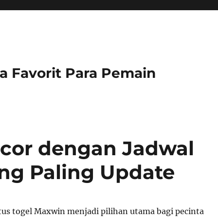
a Favorit Para Pemain
acor dengan Jadwal
ng Paling Update
tus togel Maxwin menjadi pilihan utama bagi pecinta